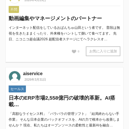
2026年4月29日
不問
動画編集やマネージメントのパートナー
インターネット配信をしているおぱんちゅ山田という者です。 普段は無
視を生きたままくったり、外来種をハントして捌いて食べてます。 先
日、ニコニコ超会議2026 超配信者ステージにてヘラクレスオ…
お気に入りに追加
0
aiservice
2026年3月31日
セールス
日本のERP市場2,558億円の破壊的革新。AI搭
載…
「高額なライセンス料」「バラバラの管理ソフト」「結局終わらない手
作業」 そんな日本企業のバックオフィスを、AIの力で根本から改善しま
せんか？ 現在、私たちはオープンソースの柔軟性と最新AIを融合…