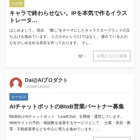
その他
キャラで終わらせない。IPを本気で作るイラス
トレータ…
はじめまして。 現在、 “癒し”をテーマにしたキャラクターブランドの立
ち上げを進めています。 ただかわいいだけではなく、 疲れている人の
心を少しゆるめる存在を作っております。 そし…
お気に入りに追加
1
Dai@AIプロダクト
2026年1月30日
セールス
AIチャットボットのBtoB営業パートナー募集
BtoB向けAIチャットボット「LeadChat」を開発・運営しています。
Webサイトの予約・相談数を改善するサービスとして、 士業・美容・教
育・不動産業界などを中心に導入を進めています。 …