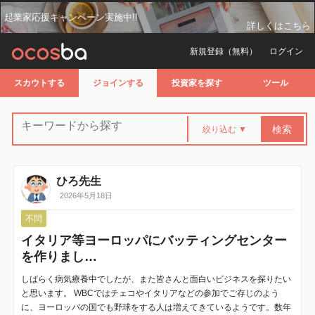
起業家応援キャンペーン実施中!!
詳しくはこちら
新規登録（無料）
ログイン
スカウトする
ジョインする
投資家を探す
ツール
ひろ先生
2026年5月18日
不問
イタリア等ヨーロッパにバッティングセンター
を作りまし…
しばらく病気療養中でしたが、また皆さんと面白いビジネスを探りたい
と思います。 WBCではチェコやイタリアなどの参加でご存じのよう
に、ヨーロッパの国でも野球をする人は増えてきているようです。数年