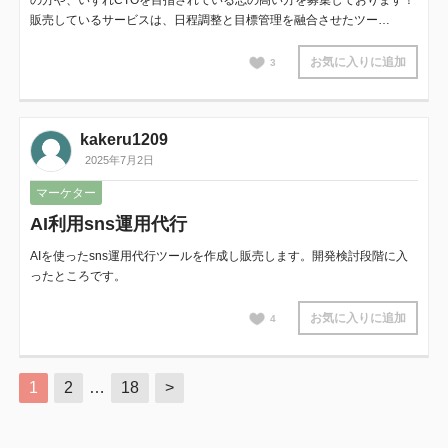
の方や、いずれCTOを目指されている志の高い方を募集しております！
販売しているサービスは、日程調整と目標管理を融合させたツー…
お気に入りに追加
3
kakeru1209
2025年7月2日
マーケター
AI利用sns運用代行
AIを使ったsns運用代行ツールを作成し販売します。開発検討段階に入
ったところです。
お気に入りに追加
4
1
2
…
18
>