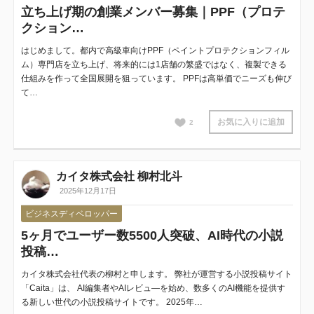
立ち上げ期の創業メンバー募集｜PPF（プロテ
クション…
はじめまして。都内で高級車向けPPF（ペイントプロテクションフィル
ム）専門店を立ち上げ、将来的には1店舗の繁盛ではなく、複製できる
仕組みを作って全国展開を狙っています。 PPFは高単価でニーズも伸び
て…
お気に入りに追加
2
カイタ株式会社 柳村北斗
2025年12月17日
ビジネスディベロッパー
5ヶ月でユーザー数5500人突破、AI時代の小説
投稿…
カイタ株式会社代表の柳村と申します。 弊社が運営する小説投稿サイト
「Caita」は、 AI編集者やAIレビュ―を始め、数多くのAI機能を提供す
る新しい世代の小説投稿サイトです。 2025年…