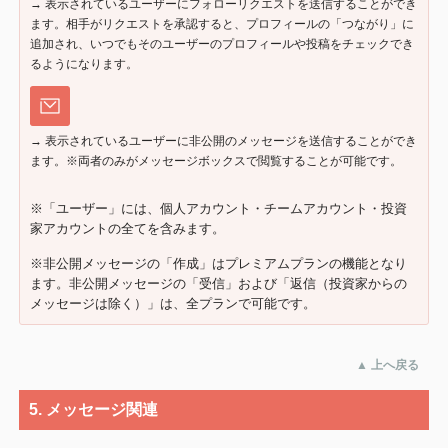
→ 表示されているユーザーにフォローリクエストを送信することができ
ます。相手がリクエストを承認すると、プロフィールの「つながり」に
追加され、いつでもそのユーザーのプロフィールや投稿をチェックでき
るようになります。
→ 表示されているユーザーに非公開のメッセージを送信することができ
ます。※両者のみがメッセージボックスで閲覧することが可能です。
※「ユーザー」には、個人アカウント・チームアカウント・投資
家アカウントの全てを含みます。
※非公開メッセージの「作成」はプレミアムプランの機能となり
ます。非公開メッセージの「受信」および「返信（投資家からの
メッセージは除く）」は、全プランで可能です。
▲ 上へ戻る
5. メッセージ関連