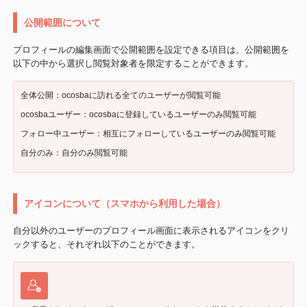
公開範囲について
プロフィールの編集画面で公開範囲を設定できる項目は、公開範囲を
以下の中から選択し閲覧対象者を限定することができます。
全体公開：ocosbaに訪れる全てのユーザーが閲覧可能
ocosbaユーザー：ocosbaに登録しているユーザーのみ閲覧可能
フォロー中ユーザー：相互にフォローしているユーザーのみ閲覧可能
自分のみ：自分のみ閲覧可能
アイコンについて（スマホから利用した場合）
自分以外のユーザーのプロフィール画面に表示されるアイコンをクリ
ックすると、それぞれ以下のことができます。