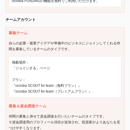
ocosba FUNDINGの機能を無料でご利用いただけます。
チームアカウント
募集チーム
自らの起業・複業アイデアや準備中のビジネスにジョインしてくれる仲
間を募集しているチームのタイプです。
掲載場所：
「ジョインする」ページ
プラン：
『ocosba SCOUT for team（無料プラン）』
『ocosba SCOUT for team（プレミアムプラン）』
募集＆資金調達チーム
仲間の募集と併せて資金調達を行いたいチームのタイプです。
※資金調達用のプロフィール項目が追加され、投資家がよりあなたを見
つけやすくなります。