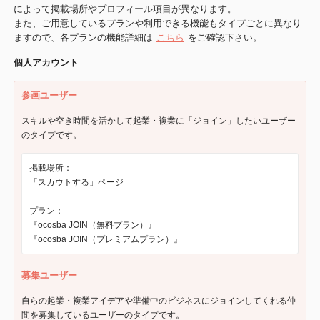
によって掲載場所やプロフィール項目が異なります。
また、ご用意しているプランや利用できる機能もタイプごとに異なり
ますので、各プランの機能詳細は
こちら
をご確認下さい。
個人アカウント
参画ユーザー
スキルや空き時間を活かして起業・複業に「ジョイン」したいユーザー
のタイプです。
掲載場所：
「スカウトする」ページ
プラン：
『ocosba JOIN（無料プラン）』
『ocosba JOIN（プレミアムプラン）』
募集ユーザー
自らの起業・複業アイデアや準備中のビジネスにジョインしてくれる仲
間を募集しているユーザーのタイプです。