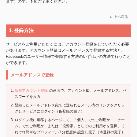
ます）ので、予めご了承ください。
▲ 上へ戻る
1. 登録方法
サービスをご利用いただくには、アカウント登録をしていただく必要
があります。アカウント登録はメールアドレスで登録する方法と、
Facebookのユーザー情報で登録する方法のいずれかの方法で行うこと
ができます。
メールアドレスで登録
新規アカウント登録
の画面で、アカウントID、メールアドレス、パ
スワードを入力
登録したメールアドレス宛てに送られるメール内のリンクをクリッ
クしサービスにログイン（仮登録の完了）
ログイン後に遷移するページにて、「個人」でのご利用か、「チー
ム」でのご利用か、または「投資家」としてのご利用かを選択、そ
れぞれ簡単なプロフィール[1分程度]を設定し完了（本登録の完了）