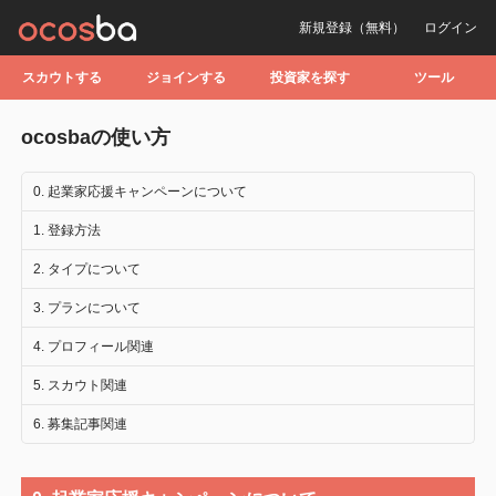
新規登録（無料）
ログイン
スカウトする
ジョインする
投資家を探す
ツール
ocosbaの使い方
0. 起業家応援キャンペーンについて
1. 登録方法
2. タイプについて
3. プランについて
4. プロフィール関連
5. スカウト関連
6. 募集記事関連