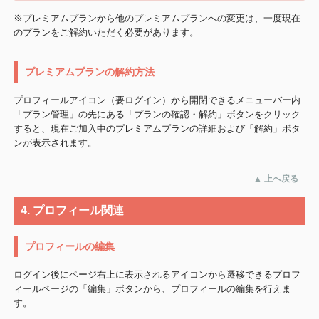
※プレミアムプランから他のプレミアムプランへの変更は、一度現在
のプランをご解約いただく必要があります。
プレミアムプランの解約方法
プロフィールアイコン（要ログイン）から開閉できるメニューバー内
「プラン管理」の先にある「プランの確認・解約」ボタンをクリック
すると、現在ご加入中のプレミアムプランの詳細および「解約」ボタ
ンが表示されます。
▲ 上へ戻る
4. プロフィール関連
プロフィールの編集
ログイン後にページ右上に表示されるアイコンから遷移できるプロフ
ィールページの「編集」ボタンから、プロフィールの編集を行えま
す。