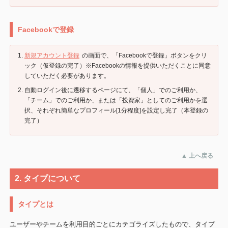
Facebookで登録
新規アカウント登録
の画面で、「Facebookで登録」ボタンをクリ
ック（仮登録の完了）※Facebookの情報を提供いただくことに同意
していただく必要があります。
自動ログイン後に遷移するページにて、「個人」でのご利用か、
「チーム」でのご利用か、または「投資家」としてのご利用かを選
択、それぞれ簡単なプロフィール[1分程度]を設定し完了（本登録の
完了）
▲ 上へ戻る
2. タイプについて
タイプとは
ユーザーやチームを利用目的ごとにカテゴライズしたもので、タイプ