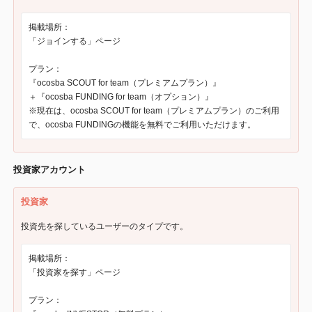
掲載場所：
「ジョインする」ページ
プラン：
『ocosba SCOUT for team（プレミアムプラン）』
＋『ocosba FUNDING for team（オプション）』
※現在は、ocosba SCOUT for team（プレミアムプラン）のご利用
で、ocosba FUNDINGの機能を無料でご利用いただけます。
投資家アカウント
投資家
投資先を探しているユーザーのタイプです。
掲載場所：
「投資家を探す」ページ
プラン：