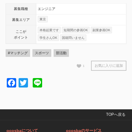
募集職種
エンジニア
東京
募集エリア
本格起業です
短期間の参画OK
副業参画OK
ここが
ポイント
学生さんOK
国籍問いません
#マッチング
スポーツ
部活動
お気に入りに追加
1
Facebook
Twitter
Line
TOPへ戻る
ocosbaについて
ocosbaのサービス