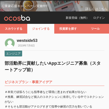
起業家応援キャンペーン実施中!!
詳しくはこちら
新規登録（無料）
ログイン
スカウトする
ジョインする
投資家を探す
ツール
westside53
2019年7月6日
エンジニア
部活動界に貢献したいAppエンジニア募集（スタ
ートアップ前）
ビジネスプラン・事業アイデア
＃本気で頑張ろうにも指導者など環境に恵まれず結果が出ない
＃推薦、練習試合など個人のコネクションに依存している中でコネクション
がない
＃そもそも部活動がアナログすぎて指導や練習の労力を割いている