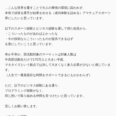
…こんな世界を覆すことで大人の事情の環境に囚われず、
本気で頑張る選手が結果を出せる（成功体験を詰める）アマチュアスポーツ
界にしたいと思っています。
以下のスポーツ経験とビジネス経験を通して得た知見から、
・こういったものがあればよかったな
・今の技術ならこういったものが提供できるはず
を形にしていこうと思っています。
幸か不幸か、部活動対象のマーケットは対象人数は
中高部活動生だけで170万人と大きい半面、
マネタイズという観点では決して大きくなく参入企業が少ないと感じていま
す。
（人生で一番真面目な時間をサポートできるにもかかわらず）
ただ、以下のビジネス経験にある通り、
プログラミング経験がなく、
同じ想いで取り組める仲間を見つけたいと思っています。
宜しくお願い致します。