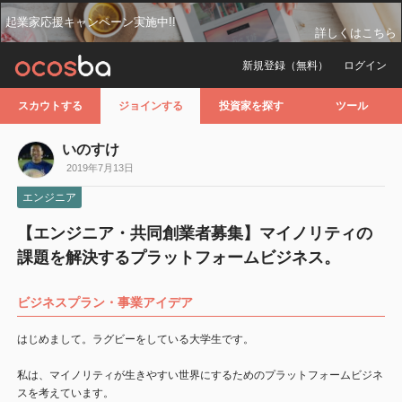
起業家応援キャンペーン実施中!!
詳しくはこちら
新規登録（無料）
ログイン
スカウトする
ジョインする
投資家を探す
ツール
いのすけ
2019年7月13日
エンジニア
【エンジニア・共同創業者募集】マイノリティの
課題を解決するプラットフォームビジネス。
ビジネスプラン・事業アイデア
はじめまして。ラグビーをしている大学生です。
私は、マイノリティが生きやすい世界にするためのプラットフォームビジネ
スを考えています。