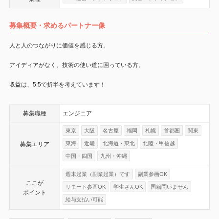
募集概要・求めるパートナー像
人と人のつながりに価値を感じる方。
アイディアがなく、技術の使い道に困っている方。
収益は、5:5で折半を考えています！
募集職種
エンジニア
東京
大阪
名古屋
福岡
札幌
首都圏
関東
東海
近畿
北海道・東北
北陸・甲信越
募集エリア
中国・四国
九州・沖縄
週末起業（副業起業）です
副業参画OK
ここが
リモート参画OK
学生さんOK
国籍問いません
ポイント
給与支払い可能