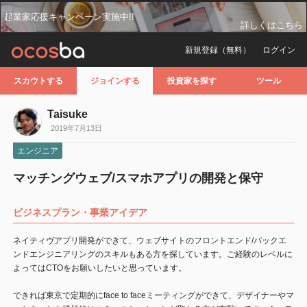
起業家応援キャンペーン実施中!!
詳しくはこちら
新規登録（無料）
ログイン
スカウトする
ジョインする
投資家を探す
ツール
Taisuke
2019年7月13日
エンジニア
マッチングウェブ/スマホアプリの開発と保守
ビジネスプラン・事業アイデア
ネイティヴアプリ開発ができて、ウェブサイトのフロントエンド/バックエ
ンドエンジニアリングのスキルもある方を探しています。ご経験のレベルに
よってはCTOをお願いしたいと思っています。
できれば東京で定期的にface to faceミーティングができて、デザイナーやマ