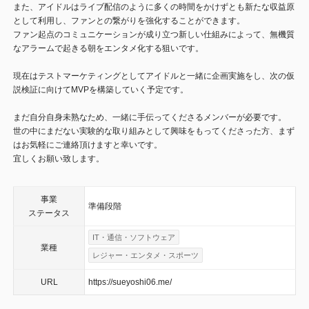
また、アイドルはライブ配信のように多くの時間をかけずとも新たな収益原
として利用し、ファンとの繋がりを強化することができます。
ファン起点のコミュニケーションが成り立つ新しい仕組みによって、無機質
なアラームで起きる朝をエンタメ化する狙いです。
現在はテストマーケティングとしてアイドルと一緒に企画実施をし、次の仮
説検証に向けてMVPを構築していく予定です。
まだ自分自身未熟なため、一緒に手伝ってくださるメンバーが必要です。
世の中にまだない実験的な取り組みとして興味をもってくださった方、まず
はお気軽にご連絡頂けますと幸いです。
宜しくお願い致します。
事業
準備段階
ステータス
IT・通信・ソフトウェア
業種
レジャー・エンタメ・スポーツ
URL
https://sueyoshi06.me/