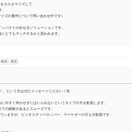
レートをカスタマイズして
す。
タマイズの要件について問い合わせ中です）
インパクトの出せるソリューションです。
流にとてもマッチするかと思われます。
物流・運送
えてた！」という方はぜひメッセージください！笑
めに今すぐ何かせずにはいられないというタイプの方を歓迎します。
立ての経験があるとスムーズです。
していますが、ビジネスディベロッパー、マーケターの方も大歓迎です。
。