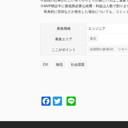
※普段の仕事が忙しい等でやりとりが難しい方はご遠慮
※MVP検証中に最低限必要な経費・利益は人数で割りま
将来的に売却などが発生した場合についても、コミッ
募集職種
エンジニア
東京
募集エリア
短期間の参画OK
リモー
ここが
ポイント
DX
物流
社会課題
Facebook
Twitter
Line