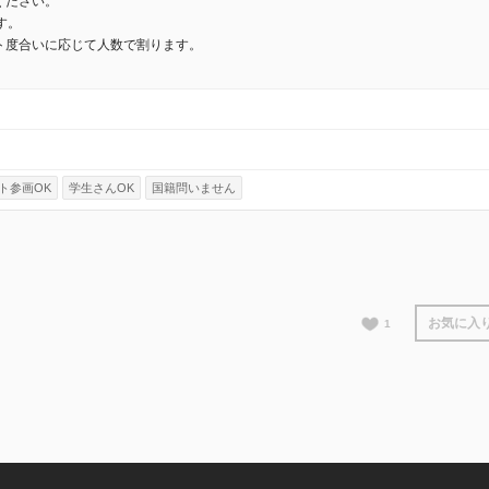
ください。
す。
ト度合いに応じて人数で割ります。
ト参画OK
学生さんOK
国籍問いません
お気に入
1