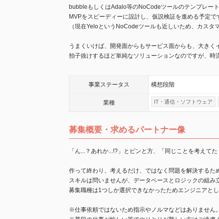
bubbleもしくはAdalo等のNoCodeツールのテンプ
MVPをスピーディーに設計し、仮説検証を進める予定で
（現在YeloというNoCodeツールも近しいため、カス
うまくいけば、開発面からもサービス面からも、大きく
拍子抜けするほど単純なソリューションなのですが、時
事業
ステータス
構想段階
IT・通信・ソフトウェア
業種
募集概要・求めるパートナー像
「ん...？あれか...!?」とピンと方、「同じことを考
作って終わり、考えるだけ、ではなく問題を解決するた
スキルは問いませんが、データベースとロジックの組み
募集職種は1つしか選択できなかったためエンジニアと
※仕事依頼ではないため指示やノルマなどはありません