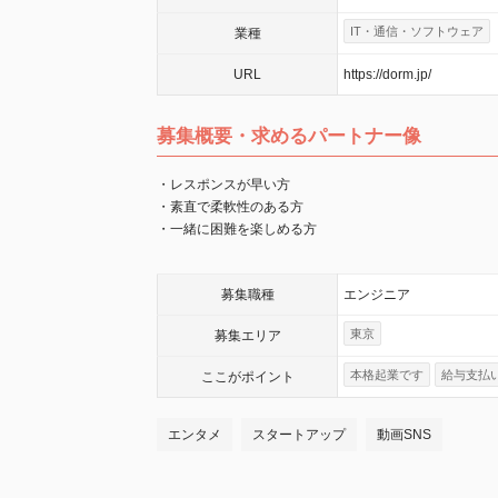
IT・通信・ソフトウェア
業種
URL
https://dorm.jp/
募集概要・求めるパートナー像
・レスポンスが早い方
・素直で柔軟性のある方
・一緒に困難を楽しめる方
募集職種
エンジニア
東京
募集エリア
本格起業です
給与支払
ここが
ポイント
エンタメ
スタートアップ
動画SNS