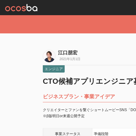
江口朋宏
2021年1月1日
エンジニア
CTO候補アプリエンジニア募集中
ビジネスプラン・事業アイデア
クリエイターとファンを繋ぐショートムービーSNS「DO
※β版明日or来週公開予定
事業
ステータス
準備段階