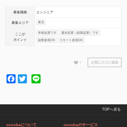
募集職種
エンジニア
東京
募集エリア
本格起業です
週末起業（副業起業）です
ここが
ポイント
副業参画OK
リモート参画OK
お気に入りに追加
7
Facebook
Twitter
Line
TOPへ戻る
ocosbaについて
ocosbaのサービス