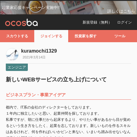
起業家応援キャンペーン実施中!!
詳しくはこちら
新規登録（無料）
ログイン
スカウトする
ジョインする
投資家を探す
ツール
kuramochi1329
2021年3月14日
エンジニア
新しいWEBサービスの立ち上げについて
ビジネスプラン・事業アイデア
都内で、IT系の会社のディレクターをしております。
１年内に独立したいと思い、起業仲間を探しております。
私事ですが、朝に仕事だから起床するより、やりたい事があるから目が覚め
るという生き方をしたく、起業を志しております。新しいものを作るスキル
はあるけれど、何を作ればいいかピンと来ない、いまいち踏み出せないなん