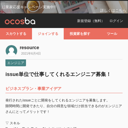
起業家応援キャンペーン実施中!!
詳しくはこちら
新規登録（無料）
ログイン
スカウトする
ジョインする
投資家を探す
ツール
resource
2021年6月4日
エンジニア
issue単位で仕事してくれるエンジニア募集！
ビジネスプラン・事業アイデア
発行されたissueごとに開発をしてくれるエンジニアを募集します。
隙間時間に開発できたり、自分の得意な領域だけ担当できるのがエンジニア
さんにとってメリットです！
▽ スキル