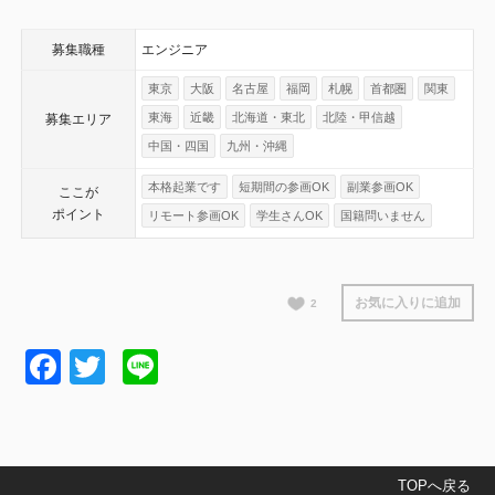
募集職種
エンジニア
東京
大阪
名古屋
福岡
札幌
首都圏
関東
東海
近畿
北海道・東北
北陸・甲信越
募集エリア
中国・四国
九州・沖縄
本格起業です
短期間の参画OK
副業参画OK
ここが
ポイント
リモート参画OK
学生さんOK
国籍問いません
お気に入りに追加
2
Facebook
Twitter
Line
TOPへ戻る