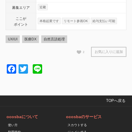
近畿
募集エリア
ここが
本格起業です
リモート参画OK
給与支払い可能
ポイント
UX/UI
医療DX
自然言語処理
お気に入りに追加
2
Facebook
Twitter
Line
TOPへ戻る
ocosbaについて
ocosbaのサービス
使い方
スカウトする