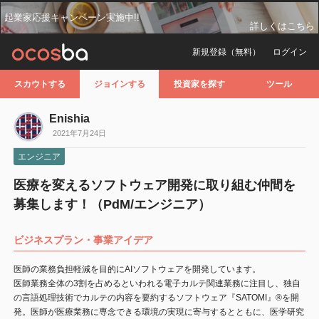
起業家応援キャンペーン実施中!!
詳しくはこちら
新規登録（無料）
ログイン
スカウトする
ジョインする
投資家を探す
ツール
Enishia
2021年7月24日
エンジニア
医療を変えるソフトウェア開発に取り組む仲間を
募集します！（PdM/エンジニア）
ビジネスプラン・事業アイデア
医師の業務負担軽減を目的にAIソフトウェアを開発しています。
医師業務全体の3割を占めるといわれる電子カルテ関連業務に注目し、独自
の言語処理技術でカルテの内容を要約するソフトウェア『SATOMI』®を開
発。医師が医療業務に専念できる環境の実現に寄与するとともに、医学研究