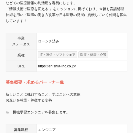
などでの医療情報の利活用を容易にします。
「情報技術で医療を変える 」をミッションに掲げており、今後も言語処理
技術を用いて医師の働き方改革や日本医療の発展に貢献していく仲間を募集
しています！
事業
ローンチ済み
ステータス
IT・通信・ソフトウェア
医療・健康・介護
業種
URL
https://enishia-inc.co.jp/
募集概要・求めるパートナー像
新しいことに挑戦すること、学ぶことへの意欲
お互いを尊重・尊敬する姿勢
※ 機械学習エンジニアを募集します。
募集職種
エンジニア