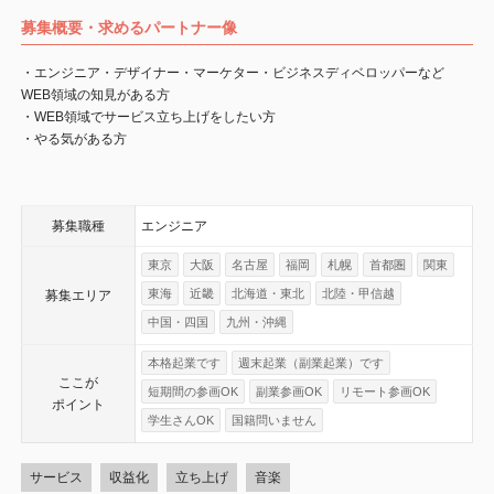
募集概要・求めるパートナー像
・エンジニア・デザイナー・マーケター・ビジネスディベロッパーなど
WEB領域の知見がある方
・WEB領域でサービス立ち上げをしたい方
・やる気がある方
募集職種
エンジニア
東京
大阪
名古屋
福岡
札幌
首都圏
関東
東海
近畿
北海道・東北
北陸・甲信越
募集エリア
中国・四国
九州・沖縄
本格起業です
週末起業（副業起業）です
ここが
短期間の参画OK
副業参画OK
リモート参画OK
ポイント
学生さんOK
国籍問いません
サービス
収益化
立ち上げ
音楽