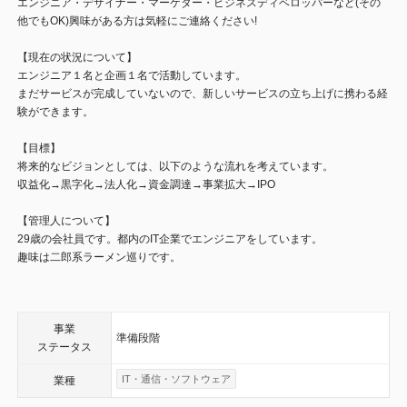
エンジニア・デザイナー・マーケター・ビジネスディベロッパーなど(その
他でもOK)興味がある方は気軽にご連絡ください!
【現在の状況について】
エンジニア１名と企画１名で活動しています。
まだサービスが完成していないので、新しいサービスの立ち上げに携わる経
験ができます。
【目標】
将来的なビジョンとしては、以下のような流れを考えています。
収益化→黒字化→法人化→資金調達→事業拡大→IPO
【管理人について】
29歳の会社員です。都内のIT企業でエンジニアをしています。
趣味は二郎系ラーメン巡りです。
事業
準備段階
ステータス
IT・通信・ソフトウェア
業種