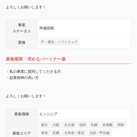
よろしくお願いします！
事業
準備段階
ステータス
IT・通信・ソフトウェア
業種
募集概要・求めるパートナー像
・私の事業に賛同してくださる方
・起業精神の高い方
よろしくお願いします！
募集職種
エンジニア
東京
大阪
名古屋
福岡
札幌
首都圏
関東
東海
近畿
北海道・東北
北陸・甲信越
募集エリア