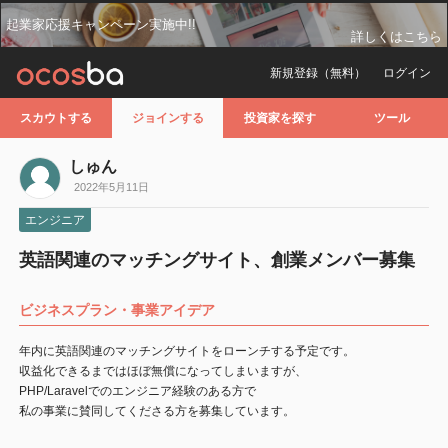
起業家応援キャンペーン実施中!!
詳しくはこちら
新規登録（無料）
ログイン
スカウトする
ジョインする
投資家を探す
ツール
しゅん
2022年5月11日
エンジニア
英語関連のマッチングサイト、創業メンバー募集
ビジネスプラン・事業アイデア
年内に英語関連のマッチングサイトをローンチする予定です。
収益化できるまではほぼ無償になってしまいますが、
PHP/Laravelでのエンジニア経験のある方で
私の事業に賛同してくださる方を募集しています。