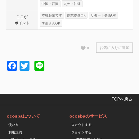
中国・四国
九州・沖縄
本格起業です
副業参画OK
リモート参画OK
ここが
ポイント
学生さんOK
お気に入りに追加
0
Facebook
Twitter
Line
TOPへ戻る
ocosbaについて
ocosbaのサービス
使い方
スカウトする
利用規約
ジョインする