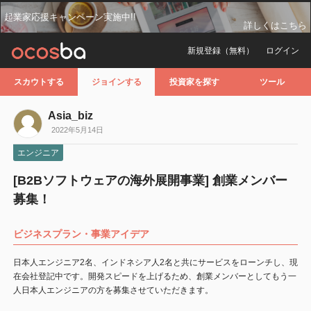
起業家応援キャンペーン実施中!!
詳しくはこちら
新規登録（無料）
ログイン
スカウトする
ジョインする
投資家を探す
ツール
Asia_biz
2022年5月14日
エンジニア
[B2Bソフトウェアの海外展開事業] 創業メンバー
募集！
ビジネスプラン・事業アイデア
日本人エンジニア2名、インドネシア人2名と共にサービスをローンチし、現
在会社登記中です。開発スピードを上げるため、創業メンバーとしてもう一
人日本人エンジニアの方を募集させていただきます。