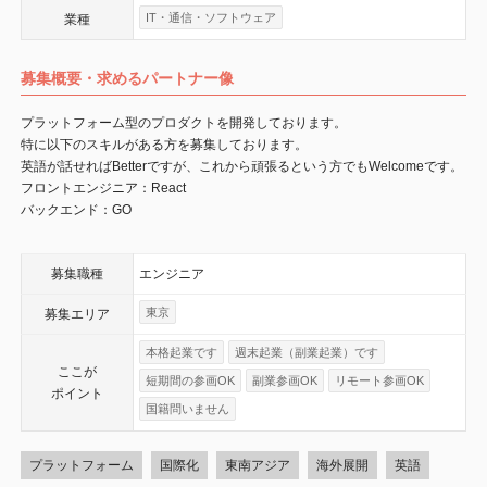
IT・通信・ソフトウェア
業種
募集概要・求めるパートナー像
プラットフォーム型のプロダクトを開発しております。
特に以下のスキルがある方を募集しております。
英語が話せればBetterですが、これから頑張るという方でもWelcomeです。
フロントエンジニア：React
バックエンド：GO
募集職種
エンジニア
東京
募集エリア
本格起業です
週末起業（副業起業）です
ここが
短期間の参画OK
副業参画OK
リモート参画OK
ポイント
国籍問いません
プラットフォーム
国際化
東南アジア
海外展開
英語