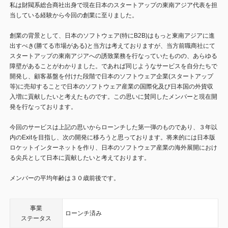
私は財閥系総合商社出身で現在日本のスタートアップの東南アジア代表を担
当している経験から今回の創業に至りました。
創業の背景として、日本のソフトウェア(特にB2B)はもっと東南アジアに進
出すべき(勝てる市場がある)と当方は考えておりますが、当方前職商社にて
スタートアップの東南アジアへの誘致業務を行なっていたものの、あらゆる
障壁があることがわかりました。であれば同じようなサービスを自分たちで
開発し、顧客基盤を付けた段階で日本のソフトウェア企業(スタートアップ
等)に売却することで日本のソフトウェア産業の国際化及び日本国の外貨収
入増に貢献したいと考えたものです。この思いに賛同したメンバーと現在開
発を行なっております。
今回のサービスは上記の思いからローンチした第一弾のものであり、３年以
内のExitを目指し、次の開発に移ろうと思っております。将来的には日本版
ロケットインターネットを作り、日本のソフトウェア産業の海外展開におけ
る尖兵として日本に貢献したいと考えております。
メンバーの平均年齢は３０歳前後です。
事業
ローンチ済み
ステータス