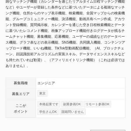
雑なマッチング機能（カレンダーを通じたリアルタイム日程マッチング機能
など）やユーザーが登録した条件などに基づいたデータによる複雑なマッチ
ング機能、住所からのマップ表示機能、検索機能、全国マップからの検索機
能、グループコミュニティー機能、決済機能、動画共有ページ作成、アカウ
ント登録機能、質問掲示板、カレンダーを通じた空き日程検索機能とデータ
に基づいたレコメンド機能、画像アップロード機能付きログデータが残るチ
ームチャット機能、募集機能、応募機能、ユーザーの成績などのデータベー
ス機能、グラフ表などの表示機能、SNS機能、共同購入機能、コンテンツア
ップロード機能、いいね機能、TikTok型動画配信機能、（AI、ブロックチェ
ーン、顔認識技術アルゴリズムの実装スキル、データサイエンススキルなど
も持たれていれば歓迎）、（アフィリエイトリンク機能）（これは必須では
ありません）、
募集職種
エンジニア
東京
募集エリア
本格起業です
副業参画OK
リモート参画OK
ここが
ポイント
学生さんOK
国籍問いません