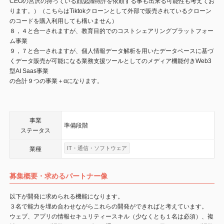
CEOの宮沢の持っている顔認識特許を依頼する事も出来る可能性も考えてお
ります。）（こちらはTiktokクローンとして外部で販売されているクローン
のコードを購入利用しても構いません）
８，４と合一されますが、教育目的でのコストシェアリングプラットフォー
ム事業
９，７と合一されますが、個人情報データ解析を用いたデータベースに基づ
くデータ販売が可能になる業務支援ツールとしてのメディア機能付きWeb3
型AI Saas事業
の合計９つの事業＋αになります。
事業
準備段階
ステータス
IT・通信・ソフトウェア
業種
募集概要・求めるパートナー像
以下が開発に求められる機能になります。
３名で能力を埋め合わせながらこれらの開発ができればと考えています。
ウェブ、アプリの情報セキュリティースキル（少なくとも１名は必須）、複