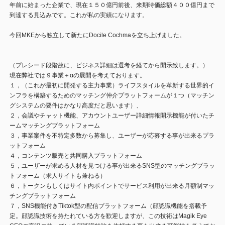
年前に始まった企業で、現在１５０億円前後、来期時価総額４００億円まで
到達する見込みです。これが私の実績になります。
今回MKEから独立して新たにDocile Cochmaを立ち上げました。
（プレシード段階故に、ビジネス詳細は選考を経てから開示致します。）
現在弊社では９事業＋αの展開を考えております。
１，（これが最初に開発する主力事業）ライフスタイルを革新する世界的イ
ンフラを構築するためのマッチング仲介プラットフォームが１つ（マッチン
グシステムの要件はかなり高度だと思います）、
２，会議やチャット機能、アカウントユーザー詳細情報開示機能が付いたチ
ームマッチングプラットフォーム
３，事業案件を不特定多数から募集し、ユーザーが応募する事が出来るプラ
ットフォーム
４，コンテンツ販売と共同購入プラットフォーム
５，ユーザーが求める人材を見つける事が出来るSNS型のマッチングプラッ
トフォーム（求人サイトも兼ねる）
６，トークンもしくはサイト内ポイントでサービス利用が出来る月額制マッ
チングプラットフォーム
７，SNS機能付きTiktok型の配信プラットフォーム（顔認識機能を搭載予
定。顔認識技術を持たれている方を歓迎しますが、この技術はMagik Eye