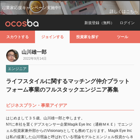
起業家応援キャンペーン実施中!!
詳しくはこちら
新規登録（無料）
ログイン
スカウトする
ジョインする
投資家を探す
ツール
山川雄一郎
2022年9月14日
エンジニア
ライフスタイルに関するマッチング仲介プラット
フォーム事業のフルスタックエンジニア募集
ビジネスプラン・事業アイデア
はじめまして３５歳、山川雄一郎と申します。
NYに本社を置くデプスセンサー企業Magik Eye Inc（通称ＭＫＥ）でエンジ
ェル投資家兼外部からのVisionaryとしても務めております。Magik Eye Inc
は私の提案した山川理論と呼ばれている理論モデルとエンジェル投資から８