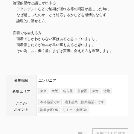
・論理的思考と話しが出来る
アクシデントなどで納期が遅れる等の問題が起こった時に
なぜ起こったのか、どう対応するかなどを感情的ならず、
論理的に話せる方。
・面着でも会える方
面着でしかわからない事はあると思っていますし、
面着話した方が進みが早い事もあると思います。
その為、共に働く前にまずは実際に会える方を希望します。
募集職種
エンジニア
東京
大阪
名古屋
首都圏
東海
近畿
募集エリア
本格起業です
週末起業（副業起業）です
ここが
ポイント
副業参画OK
リモート参画OK
お気に入りに追加
1