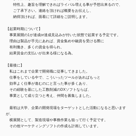
特性上、趣旨を理解できればライバル増える事が予想出来るので、
ご了承下さい。連絡を頂ければ概要をお伝えし、
納得頂ければ、面着にて詳細をご説明します。
【起業時期について】
事業展開の1が達成or達成見込みが付いた状態で起業する予定です。
理由は製品が手元にあれば、資金集めや融資を受ける際に
有利働き、多くの資金を得られ、
結果賃金の支払いが出来る様になる為。
【最後に】
私はこれまで企業で開発職に従事してきました。
仕事をしている中で、こういったツールがあればもっと
効率よく仕事が進むのにと言った事が多くあり、
その経験を基にした工数削減のDXソフトならば、
事業として成り立つと考え、仲間を募集しました。
最初は大学、企業の開発現場をターゲットとした活動になると思います
が、
横展開として、製造現場や事務作業も狙って行く予定です。
その他マーケティングソフトの作成も計画しています。