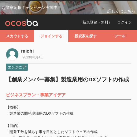
起業家応援キャンペーン実施中!!
詳しくはこちら
新規登録（無料）
ログイン
スカウトする
ジョインする
投資家を探す
ツール
michi
2023年8月4日
エンジニア
【創業メンバー募集】製造業用のDXソフトの作成
ビジネスプラン・事業アイデア
【概要】
製造業の開発現場用のDXソフトの作成
【目的】
開発工数を減らす事を目的としたソフトウェアの作成