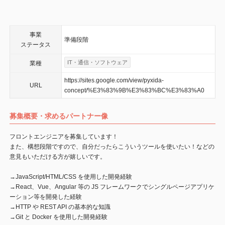
事業
準備段階
ステータス
IT・通信・ソフトウェア
業種
https://sites.google.com/view/pyxida-
URL
concept/%E3%83%9B%E3%83%BC%E3%83%A0
募集概要・求めるパートナー像
フロントエンジニアを募集しています！
また、構想段階ですので、自分だったらこういうツールを使いたい！などの
意見もいただける方が嬉しいです。
→JavaScript/HTML/CSS を使用した開発経験
→React、Vue、Angular 等の JS フレームワークでシングルページアプリケ
ーション等を開発した経験
→HTTP や REST API の基本的な知識
→Git と Docker を使用した開発経験