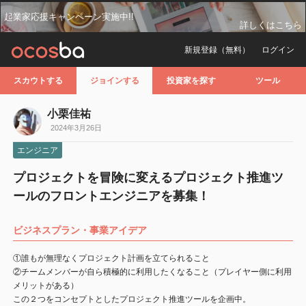
起業家応援キャンペーン実施中!!
詳しくはこちら
新規登録（無料）
ログイン
スカウトする
ジョインする
投資家を探す
ツール
小栗佳祐
2024年3月26日
エンジニア
プロジェクトを冒険に変えるプロジェクト推進ツ
ールのフロントエンジニアを募集！
ビジネスプラン・事業アイデア
①誰もが無理なくプロジェクト計画を立てられること
②チームメンバーが自ら積極的に利用したくなること（プレイヤー側に利用
メリットがある）
この２つをコンセプトとしたプロジェクト推進ツールを企画中。