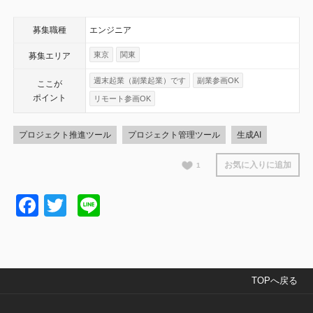
募集職種
エンジニア
東京
関東
募集エリア
週末起業（副業起業）です
副業参画OK
ここが
ポイント
リモート参画OK
プロジェクト推進ツール
プロジェクト管理ツール
生成AI
お気に入りに追加
1
Facebook
Twitter
Line
TOPへ戻る