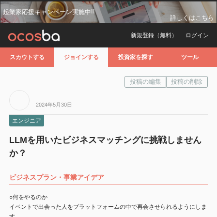
起業家応援キャンペーン実施中!!
詳しくはこちら
新規登録（無料）
ログイン
スカウトする
ジョインする
投資家を探す
ツール
2024年5月30日
エンジニア
LLMを用いたビジネスマッチングに挑戦しません
か？
ビジネスプラン・事業アイデア
○何をやるのか
イベントで出会った人をプラットフォームの中で再会させられるようにしま
す。