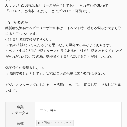
AndroidとiOS共にβ版リリースが完了しており、それぞれのStoreで
「GLOOK」と検索いただくことでダンロード可能です。
○なぜやるのか
経営者交流会のヘビーユーザーの私は、イベント時に感じる悩みが大きく分
けると二つあります。
①全員と名刺交換ができない。
→”あの人誰だったんだろう”と思いながら帰宅する事がよくあります。
イベント中は2人1組で話すケースが良くあるのですが、話終わるタイミング
がそれぞれバラバラの為、効率良く全員と会話することが難しいため。
②関係性が長続きしない。
→名刺交換したとしても、実際に自分の活動に繋がる方は少ない。
ビジネスマッチングにおけるLLM活用については、直接お話しできればと思
います。
事業
ローンチ済み
ステータス
IT・通信・ソフトウェア
業種