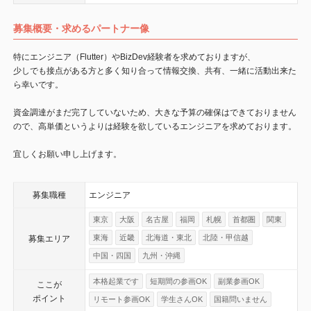
募集概要・求めるパートナー像
特にエンジニア（Flutter）やBizDev経験者を求めておりますが、
少しでも接点がある方と多く知り合って情報交換、共有、一緒に活動出来た
ら幸いです。
資金調達がまだ完了していないため、大きな予算の確保はできておりません
ので、高単価というよりは経験を欲しているエンジニアを求めております。
宜しくお願い申し上げます。
募集職種
エンジニア
東京
大阪
名古屋
福岡
札幌
首都圏
関東
東海
近畿
北海道・東北
北陸・甲信越
募集エリア
中国・四国
九州・沖縄
本格起業です
短期間の参画OK
副業参画OK
ここが
ポイント
リモート参画OK
学生さんOK
国籍問いません