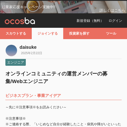
起業家応援キャンペーン実施中!!
詳しくはこちら
新規登録（無料）
ログイン
スカウトする
ジョインする
投資家を探す
ツール
daisuke
2025年2月22日
エンジニア
オンラインコミュニティの運営メンバーの募
集/Webエンジニア
ビジネスプラン・事業アイデア
～先に※注意事項※をお読みください～
※注意事項※
※ご連絡する際、「いじめなど自分が経験したこと・病気や障がいといった