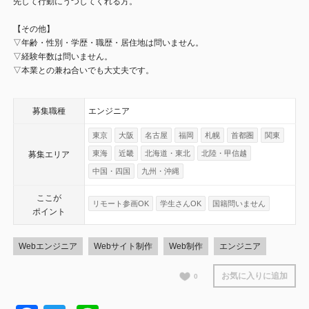
先して行動にうつしてくれる方。
【その他】
▽年齢・性別・学歴・職歴・居住地は問いません。
▽経験年数は問いません。
▽本業との兼ね合いでも大丈夫です。
募集職種
エンジニア
東京
大阪
名古屋
福岡
札幌
首都圏
関東
東海
近畿
北海道・東北
北陸・甲信越
募集エリア
中国・四国
九州・沖縄
ここが
リモート参画OK
学生さんOK
国籍問いません
ポイント
Webエンジニア
Webサイト制作
Web制作
エンジニア
お気に入りに追加
0