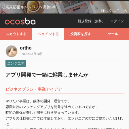
起業家応援キャンペーン実施中!!
詳しくはこちら
新規登録（無料）
ログイン
スカウトする
ジョインする
投資家を探す
ツール
ortho
2025年3月10日
エンジニア
アプリ開発で一緒に起業しませんか
ビジネスプラン・事業アイデア
やりたい事業は、媒体の開発・運営です。
恋愛向けのマッチングアプリを開発を進めているのですが、
時間の確保が難しく開発に行き詰まっています。
アプリの仕様書はすでに作成しており、エンジニアの方にご協力いただけれ
ば