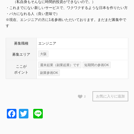
（私自身もそんなに時間的投資ができないので。）
・これまでにない新しいサービスで、ワクワクするような日本を作りたい方
・バカになれる人（良い意味で）
※現在、エンジニアの方に1名参画いただいております。まだまだ募集中で
す
募集職種
エンジニア
大阪
募集エリア
週末起業（副業起業）です
短期間の参画OK
ここが
ポイント
副業参画OK
お気に入りに追加
2
Facebook
Twitter
Line