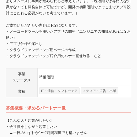
よりスムーズに事業が進められると考えています。（現段階では専門的な知
識がなくても開発自体は可能ですが、開発の初期段階ではそこまでアプリ設
計にこだわる必要がないと考えています。）
ご協力いただきたい内容は下記になります。
・ノーコードツールを用いたアプリの開発（エンジニアの知識があればなお
良い）
・アプリ仕様の案出し
・クラウドファンディング用ページの作成
・クラウドファンディング紹介用のバナー画像制作 など
事業
準備段階
ステータス
IT・通信・ソフトウェア
メディア・広告・出版
業種
募集概要・求めるパートナー像
【こんな人と起業がしたい】
・会社員をしながら起業したい
→土日のいずれか1〜2時間程度でも構いません。