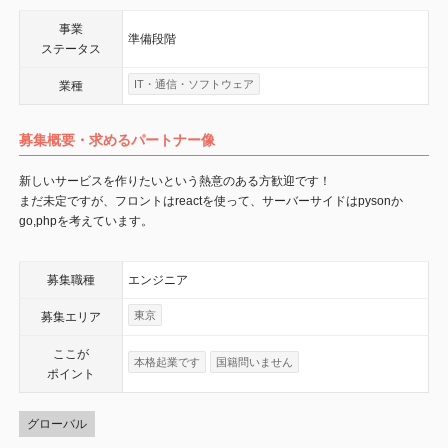
事業
準備段階
ステータス
IT・通信・ソフトウェア
業種
募集概要・求めるパートナー像
新しいサービスを作りたいという熱意のある方歓迎です！
まだ未定ですが、フロントはreactを使って、サーバーサイドはpysonか
go,phpを考えています。
募集職種
エンジニア
東京
募集エリア
ここが
本格起業です
国籍問いません
ポイント
グローバル