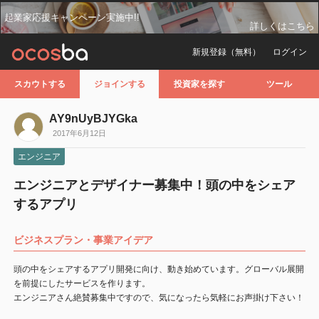
起業家応援キャンペーン実施中!!
詳しくはこちら
新規登録（無料）
ログイン
スカウトする
ジョインする
投資家を探す
ツール
AY9nUyBJYGka
2017年6月12日
エンジニア
エンジニアとデザイナー募集中！頭の中をシェア
するアプリ
ビジネスプラン・事業アイデア
頭の中をシェアするアプリ開発に向け、動き始めています。グローバル展開
を前提にしたサービスを作ります。
エンジニアさん絶賛募集中ですので、気になったら気軽にお声掛け下さい！