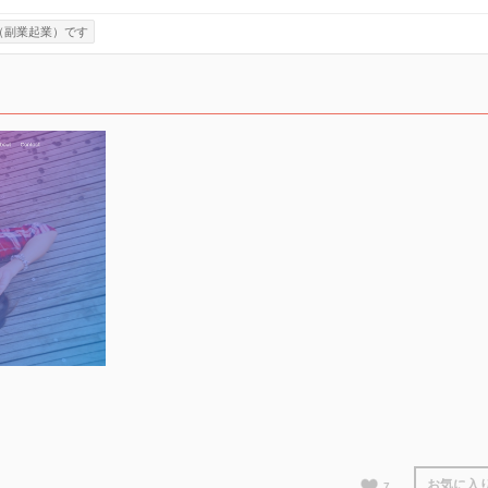
（副業起業）です
お気に入
7