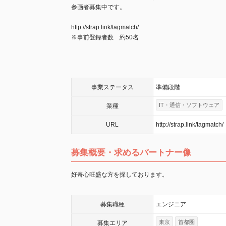
参画者募集中です。
http://strap.link/tagmatch/
※事前登録者数 約50名
事業
ステータス
準備段階
IT・通信・ソフトウェア
業種
URL
http://strap.link/tagmatch/
募集概要・求めるパートナー像
好奇心旺盛な方を探しております。
募集職種
エンジニア
東京
首都圏
募集エリア