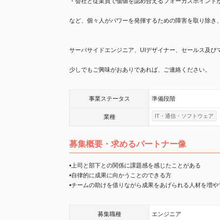
・会社と従業員で価値を認め合えるフォーカスポイント
など、個々人がパワーを発揮するための障害を取り除き
サーバサイドエンジニア、UIデザイナー、セールス及び
少しでもご興味がおありであれば、ご連絡ください。
事業
ステータス
準備段階
IT・通信・ソフトウェア
業種
募集概要・求めるパートナー像
•上司と部下との関係に課題感を感じたことがある
•自律的に成果に向かうことのできる方
•チームの助けを借りながら成果をあげられる人材を増
募集職種
エンジニア