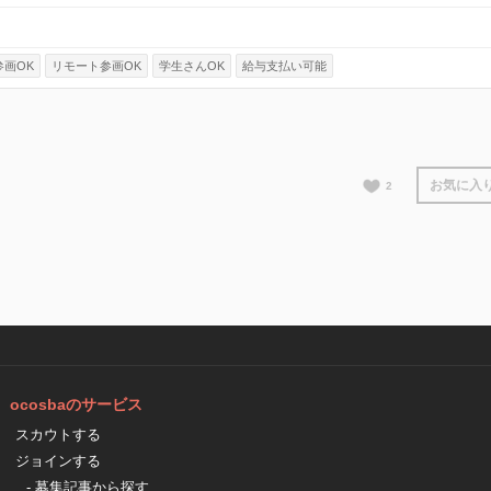
参画OK
リモート参画OK
学生さんOK
給与支払い可能
お気に入
2
ocosbaのサービス
スカウトする
ジョインする
- 募集記事から探す