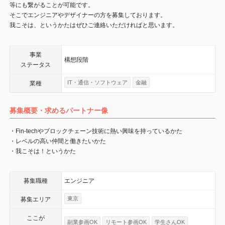
等にも繋がることが可能です。
そこでエンジニアやデザイナーの方を募集しております。
我こそは、というかたはぜひご連絡いただければと思います。
事業
構想段階
ステータス
IT・通信・ソフトウェア
金融
業種
募集概要・求めるパートナー像
・Fin-techやブロックチェーン技術に熱い興味を持っているかた
・レベルの高い仲間と働きたいかた
・我こそは！というかた
募集職種
エンジニア
東京
募集エリア
ここが
副業参画OK
リモート参画OK
学生さんOK