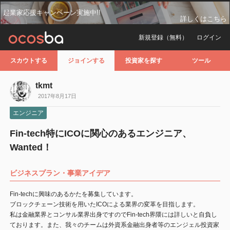
起業家応援キャンペーン実施中!!
詳しくはこちら
新規登録（無料）
ログイン
スカウトする
ジョインする
投資家を探す
ツール
tkmt
2017年8月17日
エンジニア
Fin-tech特にICOに関心のあるエンジニア、
Wanted！
ビジネスプラン・事業アイデア
Fin-techに興味のあるかたを募集しています。
ブロックチェーン技術を用いたICOによる業界の変革を目指します。
私は金融業界とコンサル業界出身ですのでFin-tech界隈には詳しいと自負し
ております。また、我々のチームは外資系金融出身者等のエンジェル投資家