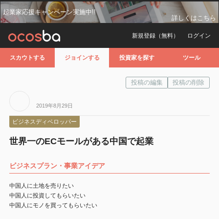
起業家応援キャンペーン実施中!!
詳しくはこちら
新規登録（無料）
ログイン
スカウトする
ジョインする
投資家を探す
ツール
2019年8月29日
ビジネスディベロッパー
世界一のECモールがある中国で起業
ビジネスプラン・事業アイデア
中国人に土地を売りたい
中国人に投資してもらいたい
中国人にモノを買ってもらいたい