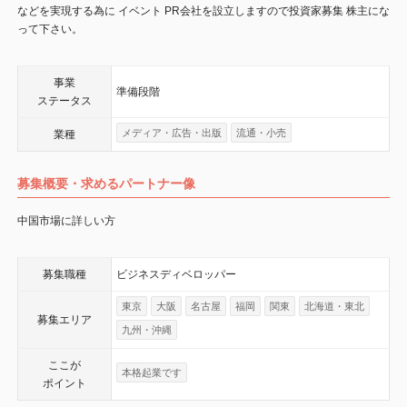
などを実現する為に イベント PR会社を設立しますので投資家募集 株主にな
って下さい。
事業
準備段階
ステータス
メディア・広告・出版
流通・小売
業種
募集概要・求めるパートナー像
中国市場に詳しい方
募集職種
ビジネスディベロッパー
東京
大阪
名古屋
福岡
関東
北海道・東北
募集エリア
九州・沖縄
ここが
本格起業です
ポイント