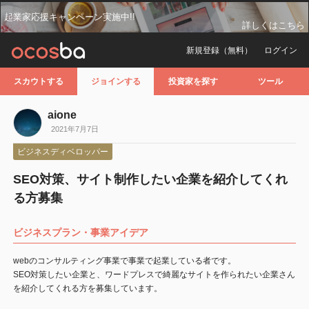
起業家応援キャンペーン実施中!!
詳しくはこちら
新規登録（無料）
ログイン
スカウトする
ジョインする
投資家を探す
ツール
aione
2021年7月7日
ビジネスディベロッパー
SEO対策、サイト制作したい企業を紹介してくれ
る方募集
ビジネスプラン・事業アイデア
webのコンサルティング事業で事業で起業している者です。
SEO対策したい企業と、ワードプレスで綺麗なサイトを作られたい企業さん
を紹介してくれる方を募集しています。