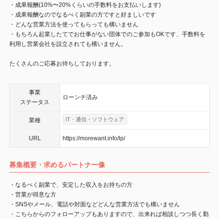
・成果報酬(10%〜20%くらいの手数料をお支払いします)
・成果報酬なのでなるべく副業の方ですと好ましいです
・どんな営業方法を使ってもらっても構いません
・もちろん起業したてでお仕事がない団体でのご参加もOKです、手数料を
利用し営業会社を設立されても構いません。
たくさんのご応募お待ちしております。
事業
ローンチ済み
ステータス
IT・通信・ソフトウェア
業種
URL
https://morewant.info/lp/
募集概要・求めるパートナー像
・なるべく副業で、安定した収入をお持ちの方
・営業が得意な方
・SNSやメール、電話や対面などどんな営業方法でも構いません
・こちらからのフォローアップもありますので、出来れば相談しつつ長く勤