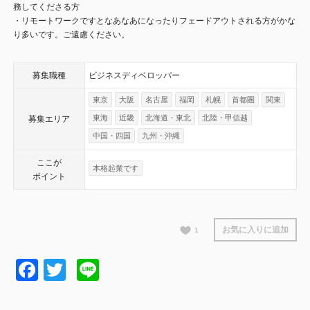
務してくださる方
・リモートワークですとなあなあになったりフェードアウトされる方がかな
り多いです。ご遠慮ください。
募集職種
ビジネスディベロッパー
東京
大阪
名古屋
福岡
札幌
首都圏
関東
東海
近畿
北海道・東北
北陸・甲信越
募集エリア
中国・四国
九州・沖縄
ここが
本格起業です
ポイント
お気に入りに追加
1
Facebook
Twitter
Line