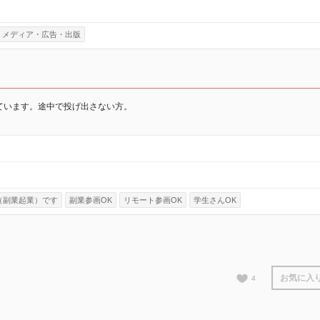
メディア・広告・出版
ています。途中で投げ出さない方。
（副業起業）です
副業参画OK
リモート参画OK
学生さんOK
お気に入
4