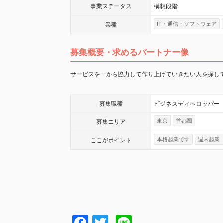
事業
ステータス
構想段階
IT・通信・ソフトウェア
業種
募集概要・求めるパートナー像
サービスを一から協力して作り上げていきたい人を探し
募集職種
ビジネスディベロッパー
東京
首都圏
募集エリア
本格起業です
週末起業
ここが
ポイント
Facebook
Twitter
Line