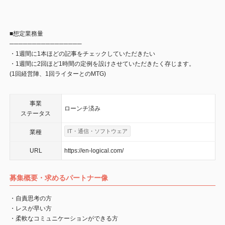
■想定業務量
────────────────
・1週間に1本ほどの記事をチェックしていただきたい
・1週間に2回ほど1時間の定例を設けさせていただきたく存じます。
(1回経営陣、1回ライターとのMTG)
事業
ローンチ済み
ステータス
IT・通信・ソフトウェア
業種
URL
https://en-logical.com/
募集概要・求めるパートナー像
・自責思考の方
・レスが早い方
・柔軟なコミュニケーションができる方