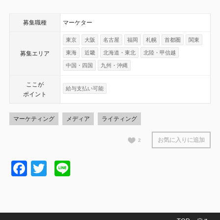
募集職種
マーケター
東京
大阪
名古屋
福岡
札幌
首都圏
関東
東海
近畿
北海道・東北
北陸・甲信越
募集エリア
中国・四国
九州・沖縄
ここが
給与支払い可能
ポイント
マーケティング
メディア
ライティング
お気に入りに追加
2
Facebook
Twitter
Line