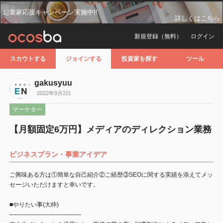
起業家応援キャンペーン実施中!!
詳しくはこちら
新規登録（無料）
ログイン
スカウトする
ジョインする
投資家を探す
ツール
gakusyuu
2022年9月2日
マーケター
【月額固定6万円】メディアのディレクション業務
ビジネスプラン・事業アイデア
ご興味ある方は①簡単な自己紹介②ご経歴③SEOに関する実績を添えてメッ
セージいただけますと幸いです。
■やりたい事(大枠)
────────────────