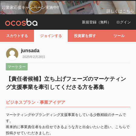
起業家応援キャンペーン実施中!!
詳しくはこちら
新規登録（無料）
ログイン
スカウトする
ジョインする
投資家を探す
ツール
junsada
2025年2月28日
マーケター
【責任者候補】立ち上げフェーズのマーケティン
グ支援事業を牽引してくださる方を募集
ビジネスプラン・事業アイデア
マーケティングやブランディング支援事業をしている少数精鋭のチームで
す。
将来的に事業責任者をお任せできるような方と出会いたいと思い、こちらで
投稿させていただきました。