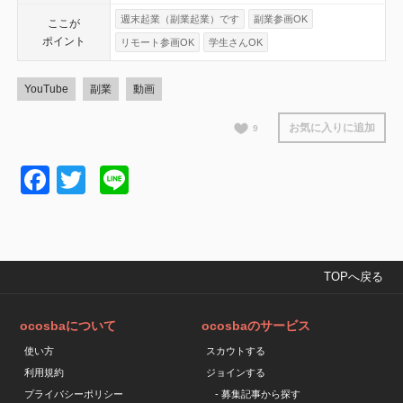
週末起業（副業起業）です
副業参画OK
ここが
ポイント
リモート参画OK
学生さんOK
YouTube
副業
動画
お気に入りに追加
9
Facebook
Twitter
Line
TOPへ戻る
ocosbaについて
ocosbaのサービス
使い方
スカウトする
利用規約
ジョインする
プライバシーポリシー
- 募集記事から探す