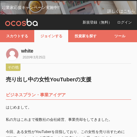
起業家応援キャンペーン実施中!!
詳しくはこちら
新規登録（無料）
ログイン
スカウトする
ジョインする
投資家を探す
ツール
white
2020年3月25日
その他
売り出し中の女性YouTuberの支援
ビジネスプラン・事業アイデア
はじめまして。
私の方はこれまで複数社の会社経営、事業売却をしてきました。
今回、ある女性がYouTuberを目指しており、この女性を売り出すために