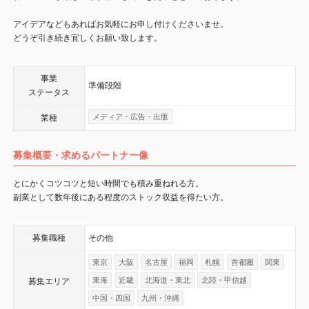
アイデアなどもあればお気軽にお申し付けくださいませ。
どうぞ引き続き宜しくお願い致します。
事業
準備段階
ステータス
メディア・広告・出版
業種
募集概要・求めるパートナー像
とにかくコツコツと短い時間でも積み重ねれる方。
副業として数年後にある程度のストック収益を得たい方。
募集職種
その他
東京
大阪
名古屋
福岡
札幌
首都圏
関東
東海
近畿
北海道・東北
北陸・甲信越
募集エリア
中国・四国
九州・沖縄