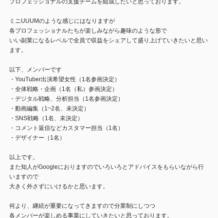
プロフェッショナルの支援チームを組成したいと思っております。
ミニUUUMのような感じにはなりますが
各プロフェッショナルたちが楽しみながら趣味のような形で
いい副業になるレベルで全員で収益をシェアして盛り上げていきたいと思い
ます。
以下、メンバーです
・YouTuber出演希望女性（1名参画決定）
・全体戦略・企画（1名（私）参画決定）
・デジタル戦略、分析担当（1名参画決定）
・動画編集（1~2名、未決定）
・SNS戦略（1名、未決定）
・コメント返信などカスタマー担当（1名）
・デザイナー（1名）
以上です。
また知人がGoogleにおりますのでいろいろとアドバイスをもらいながら行
いますので
大きく外さずにいけるかと思います。
何より、継続が重要になってきますので分業制にしつつ
各メンバーが楽しめる事業にしていきたいと思っております。