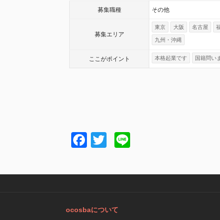
募集職種
その他
東京
大阪
名古屋
募集エリア
九州・沖縄
本格起業です
国籍問い
ここが
ポイント
Facebook
Twitter
Line
ocosbaについて