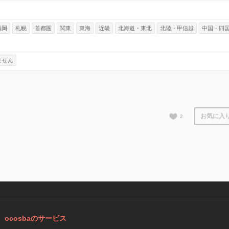
福岡
札幌
首都圏
関東
東海
近畿
北海道・東北
北陸・甲信越
中国・四
ません
お気に入
2
ocosbaのサービス