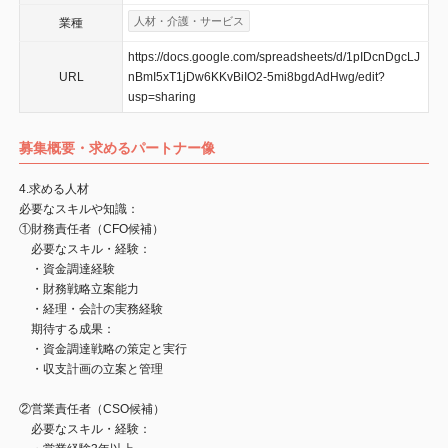
人材・介護・サービス
業種
https://docs.google.com/spreadsheets/d/1pIDcnDgcLJ
URL
nBmI5xT1jDw6KKvBiIO2-5mi8bgdAdHwg/edit?
usp=sharing
募集概要・求めるパートナー像
4.求める人材
必要なスキルや知識：
①財務責任者（CFO候補）
必要なスキル・経験：
・資金調達経験
・財務戦略立案能力
・経理・会計の実務経験
期待する成果：
・資金調達戦略の策定と実行
・収支計画の立案と管理
②営業責任者（CSO候補）
必要なスキル・経験：