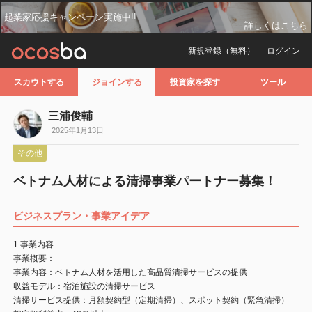
起業家応援キャンペーン実施中!!
詳しくはこちら
新規登録（無料）
ログイン
スカウトする
ジョインする
投資家を探す
ツール
三浦俊輔
2025年1月13日
その他
ベトナム人材による清掃事業パートナー募集！
ビジネスプラン・事業アイデア
1.事業内容
事業概要：
事業内容：ベトナム人材を活用した高品質清掃サービスの提供
収益モデル：宿泊施設の清掃サービス
清掃サービス提供：月額契約型（定期清掃）、スポット契約（緊急清掃）