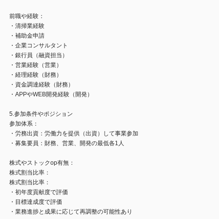
前職や経験：
・清掃業経験
・補助金申請
・企業コンサルタント
・銀行員（融資担当）
・営業経験（営業）
・経理経験（財務）
・資金調達経験（財務）
・APPやWEB開発経験（開発）
5.参加条件やポジション
参加体系：
・労務出資：労働力を提供（出資）して事業参加
・募集要員：財務、営業、開発の最低各1人
株式やストックop有無：
株式割当比率：
株式割当比率：
・初年度貢献度で評価
・目標達成度で評価
・業務進捗と成果に応じて再調整の可能性あり