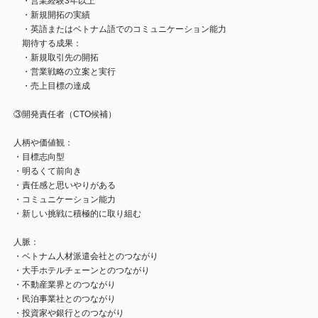
・営業経験3年以上
・新規開拓の実績
・英語またはベトナム語でのコミュニケーション能力
期待する成果：
・新規取引先の開拓
・営業戦略の立案と実行
・売上目標の達成
③開発責任者（CTO候補）
人柄や価値観：
・目標志向型
・明るくて前向き
・責任感と思いやりがある
・コミュニケーション能力
・新しい挑戦に積極的に取り組む
人脈：
・ベトナム人材派遣会社とのつながり
・大手ホテルチェーンとのつながり
・不動産業界とのつながり
・民泊事業社とのつながり
・投資家や銀行とのつながり