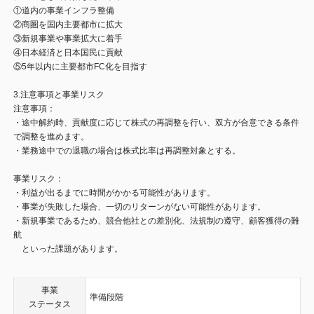
①道内の事業インフラ整備
②商圏を国内主要都市に拡大
③新規事業や事業拡大に着手
④日本経済と日本国民に貢献
⑤5年以内に主要都市FC化を目指す
3.注意事項と事業リスク
注意事項：
・途中解約時、貢献度に応じて株式の再調整を行い、双方が合意できる条件
で調整を進めます。
・業務途中での退職の場合は株式比率は再調整対象とする。
事業リスク：
・利益が出るまでに時間がかかる可能性があります。
・事業が失敗した場合、一切のリターンがない可能性があります。
・新規事業であるため、競合他社との差別化、法規制の遵守、顧客獲得の難
航
といった課題があります。
事業
準備段階
ステータス