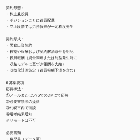
契約形態：
・株主兼役員
・ポジションごとに役員配属
・立上段階では労務負担が一定程度発生
契約形式：
・労務出資契約
・役割や報酬および契約解消条件を明記
・役員報酬（資金調達または利益発生時に
収益モデルに基づき報酬を支給）
・収益化計画策定（役員報酬予測を含む）
6.募集要項
応募棒法：
①メールまたはSNSでのDMにて応募
②必要書類等の提供
③札幌市内で面談
④選考結果通知
※リモートは不可
必要書類
・略歴書（データ可）