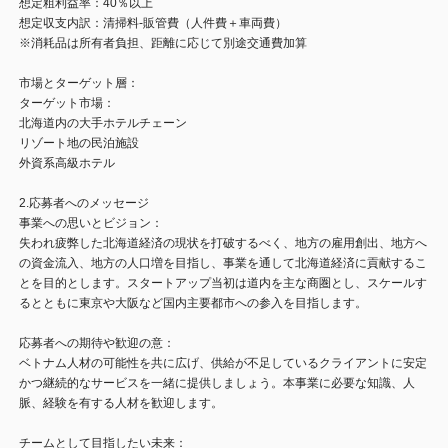
想定粗利益率：40％以上
想定収支内訳：清掃料-販管費（人件費＋車両費）
※消耗品は所有者負担、距離に応じて別途交通費加算
市場とターゲット層：
ターゲット市場：
北海道内の大手ホテルチェーン
リゾート地の民泊施設
外資系高級ホテル
2.応募者へのメッセージ
事業への思いとビジョン：
失われ疲弊した北海道経済の現状を打破するべく、地方の雇用創出、地方へ
の資金流入、地方の人口増を目指し、事業を通して北海道経済に貢献するこ
とを目的とします。スタートアップ当初は道内を主な商圏とし、スケールす
るとともに東京や大阪など国内主要都市への参入を目指します。
応募者への期待や歓迎の意：
ベトナム人材の可能性を共に広げ、供給が不足しているクライアントに安定
かつ継続的なサービスを一緒に提供しましょう。本事業に必要な知識、人
脈、経験を有する人材を歓迎します。
チームとして目指したい未来：