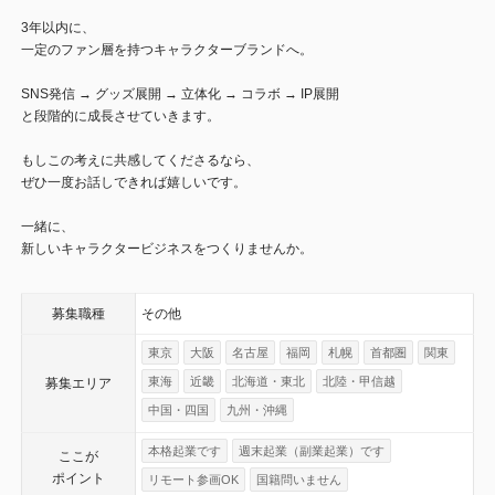
3年以内に、
一定のファン層を持つキャラクターブランドへ。
SNS発信 → グッズ展開 → 立体化 → コラボ → IP展開
と段階的に成長させていきます。
もしこの考えに共感してくださるなら、
ぜひ一度お話しできれば嬉しいです。
一緒に、
新しいキャラクタービジネスをつくりませんか。
募集職種
その他
東京
大阪
名古屋
福岡
札幌
首都圏
関東
東海
近畿
北海道・東北
北陸・甲信越
募集エリア
中国・四国
九州・沖縄
本格起業です
週末起業（副業起業）です
ここが
ポイント
リモート参画OK
国籍問いません