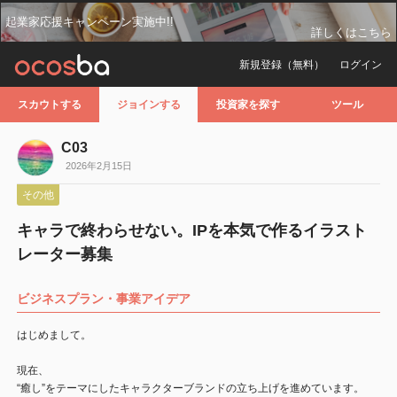
起業家応援キャンペーン実施中!!
詳しくはこちら
新規登録（無料）
ログイン
スカウトする
ジョインする
投資家を探す
ツール
C03
2026年2月15日
その他
キャラで終わらせない。IPを本気で作るイラスト
レーター募集
ビジネスプラン・事業アイデア
はじめまして。
現在、
“癒し”をテーマにしたキャラクターブランドの立ち上げを進めています。