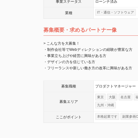
事業
ステータス
ローンチ済み
IT・通信・ソフトウェア
業種
募集概要・求めるパートナー像
> こんな方を大募集！
・制作会社等でWebディレクションの経験が豊富な方
・事業立ち上げや経営に興味がある方
・デザインの力を信じている方
・フリーランスや新しい働き方の改革に興味がある方
募集職種
プロダクトマネージャー
東京
大阪
名古屋
募集エリア
九州・沖縄
本格起業です
副業参画O
ここが
ポイント