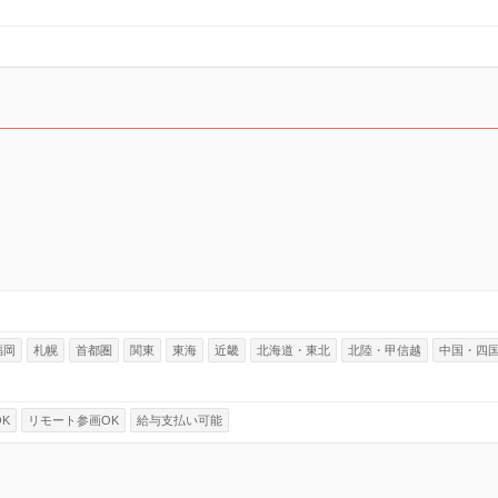
福岡
札幌
首都圏
関東
東海
近畿
北海道・東北
北陸・甲信越
中国・四
K
リモート参画OK
給与支払い可能