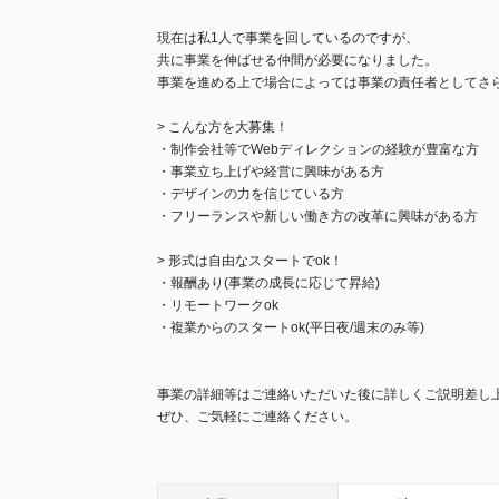
現在は私1人で事業を回しているのですが、
共に事業を伸ばせる仲間が必要になりました。
事業を進める上で場合によっては事業の責任者としてさ
> こんな方を大募集！
・制作会社等でWebディレクションの経験が豊富な方
・事業立ち上げや経営に興味がある方
・デザインの力を信じている方
・フリーランスや新しい働き方の改革に興味がある方
> 形式は自由なスタートでok！
・報酬あり(事業の成長に応じて昇給)
・リモートワークok
・複業からのスタートok(平日夜/週末のみ等)
事業の詳細等はご連絡いただいた後に詳しくご説明差し
ぜひ、ご気軽にご連絡ください。