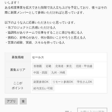
いします！
ある程度事業を拡大できた段階で法人立ち上げを予定しており、後々はその
際に創業メンバーとして参画いただければと思っています。
以下のような人に応募いただきたいと思っています。
・当プロジェクトに共感いただける人
・協調性がありチームで仕事をすることに喜びを感じる人
・挑戦心、好奇心があり、何か面白いことやろうと思える人
・営業の経験、実績、スキルを持っている人
募集職種
セールス
首都圏
近畿
北海道・東北
北陸・甲信越
募集エリア
中国・四国
九州・沖縄
副業参画OK
リモート参画OK
学生さんOK
ここが
ポイント
給与支払い可能
アプリ
食