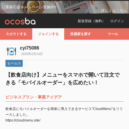
起業家応援キャンペーン実施中!!
詳しくはこちら
新規登録（無料）
ログイン
スカウトする
ジョインする
投資家を探す
ツール
cyi75086
2020年2月14日
セールス
【飲食店向け】メニューをスマホで開いて注文で
きる「モバイルオーダー」を広めたい！
ビジネスプラン・事業アイデア
飲食店にモバイルオーダーを簡単に導入できるサービス”CloudMenu”をリリ
ースしました。
https://cloudmenu.site/