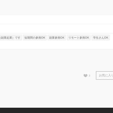
（副業起業）です
短期間の参画OK
副業参画OK
リモート参画OK
学生さんOK
お気に入
2