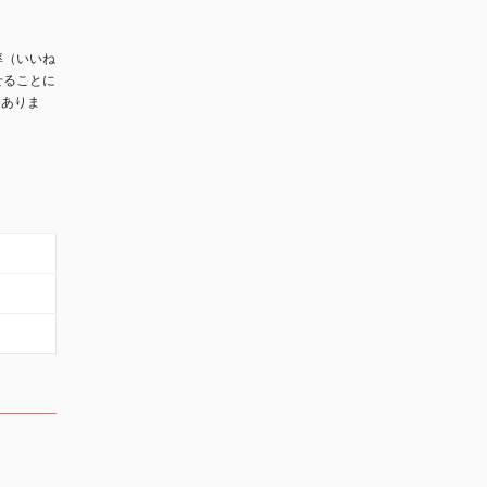
率（いいね
せることに
もありま