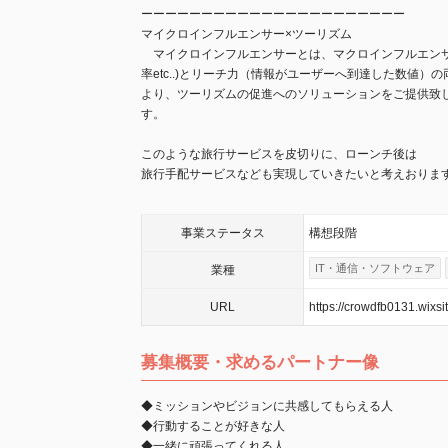
ーーーーーーーーーーーーーーーーーーーーーー
マイクロインフルエンサー×ツーリズム
​ マイクロインフルエンサーとは、マクロインフルエン
率etc..)とリーチ力（情報がユーザーへ到達した数値
より、ツーリズムの促進へのソリューションをご提供致
す。
このような旅行サービスを皮切りに、ローンチ後は
旅行手配サービスなども実現していきたいと考えおりま
事業
ステータス
構想段階
IT・通信・ソフトウェア
業種
URL
https://crowdfb0131.wixs
募集概要・求めるパートナー像
◆ミッションやビジョンに共感してもらえる人
◆行動することが好きな人
◆一緒に頑張ってくれる人