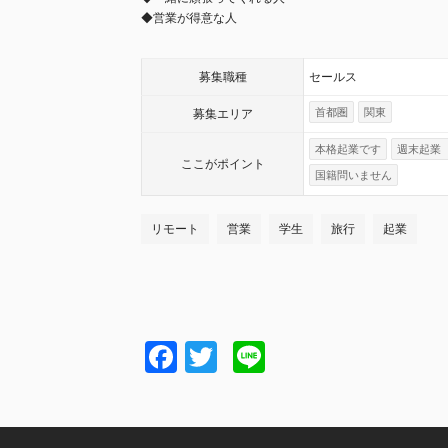
◆営業が得意な人
募集職種
セールス
首都圏
関東
募集エリア
本格起業です
週末起業
ここが
ポイント
国籍問いません
リモート
営業
学生
旅行
起業
Facebook
Twitter
Line