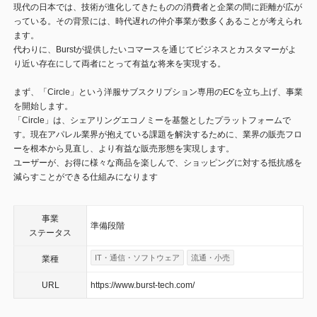
現代の日本では、技術が進化してきたものの消費者と企業の間に距離が広が
っている。その背景には、時代遅れの仲介事業が数多くあることが考えられ
ます。
代わりに、Burstが提供したいコマースを通じてビジネスとカスタマーがよ
り近い存在にして両者にとって有益な将来を実現する。
まず、「Circle」という洋服サブスクリプション専用のECを立ち上げ、事業
を開始します。
「Circle」は、シェアリングエコノミーを基盤としたプラットフォームで
す。現在アパレル業界が抱えている課題を解決するために、業界の販売フロ
ーを根本から見直し、より有益な販売形態を実現します。
ユーザーが、お得に様々な商品を楽しんで、ショッピングに対する抵抗感を
減らすことができる仕組みになります
事業
準備段階
ステータス
IT・通信・ソフトウェア
流通・小売
業種
URL
https://www.burst-tech.com/