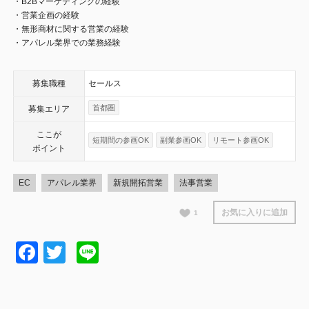
・B2Bマーケティングの経験
・営業企画の経験
・無形商材に関する営業の経験
・アパレル業界での業務経験
募集職種
セールス
首都圏
募集エリア
ここが
短期間の参画OK
副業参画OK
リモート参画OK
ポイント
EC
アパレル業界
新規開拓営業
法事営業
お気に入りに追加
1
Facebook
Twitter
Line