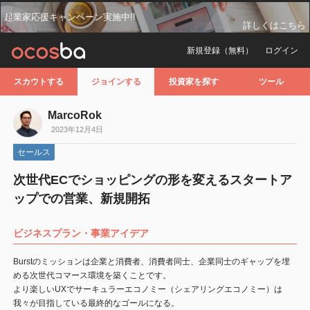
起業家応援キャンペーン実施中!!
詳しくはこちら
新規登録（無料）
ログイン
スカウトする
ジョインする
投資家を探す
ツール
MarcoRok
2023年12月4日
セールス
次世代ECでショッピングの形を変えるスタートア
ップでの営業、新規開拓
ビジネスプラン・事業アイデア
Burstのミッションは企業と消費者、消費者同士、企業同士のギャップを埋
める次世代コマース環境を築くことです。
より楽しいUXでサーキュラーエコノミー（シェアリングエコノミー）は
我々が目指している最終的なゴールになる。