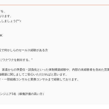
方を、
おります。
ましょう(^^♪
K
近で何かしらのセールス経験がある方
にワクワクを創出する。”
ン、派遣からの準委任・請負化といった体制構築経験や、内部の未経験者を含めた営
織構築に関しましてご安心いただければと思います。
ィ・一部組織コンサルと業務コンサルまで経験しております。
ンジニア3名（稼働評価の高い方）