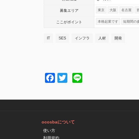
東京
大阪
名古屋
募集エリア
本格起業です
短期間の
ここが
ポイント
IT
SES
インフラ
人材
開発
Facebook
Twitter
Line
ocosbaについて
使い方
利用規約