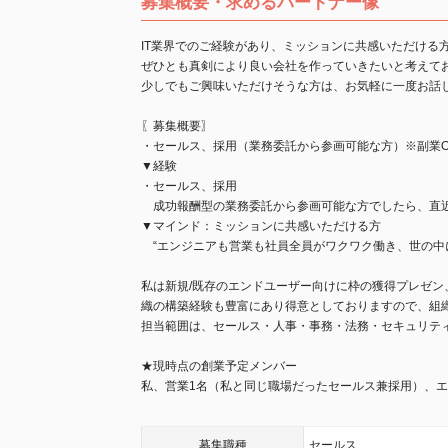
募集概要・求めるパートナー像
IT業界でのご経験があり、ミッションに共感いただける
ぜひとも真剣により良い会社を作っていきたいと考えて
少しでもご興味いただけそうな方は、お気軽に一度お話しし
〖募集概要〗
・セールス、採用（業務委託から参画可能な方）※副業O
▼経験
・セールス、採用
成功報酬型の業務委託から参画可能な方でしたら、直
▼マインド：ミッションに共感いただける方
“エンジニアも営業も社員全員がワクワク働き、世の中
私は新規/既存のエンドユーザー向けに枠の獲得プレゼ
織の構築経験も豊富にあり得意としておりますので、組
担当範囲は、セールス・人事・事務・法務・セキュリテ
★現時点の創業予定メンバー
私、営業1名（私と同じ職場だったセールス兼採用）、エ
募集職種
セールス