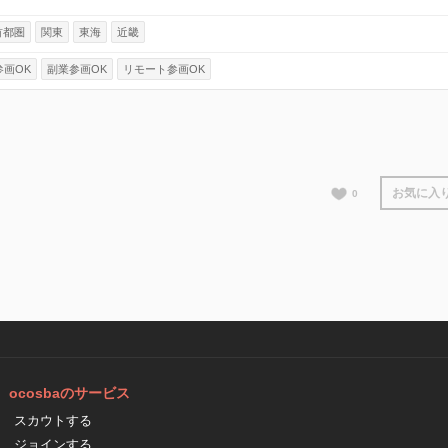
首都圏
関東
東海
近畿
参画OK
副業参画OK
リモート参画OK
お気に入
0
ocosbaのサービス
スカウトする
ジョインする