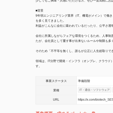
少しでもご興味・共感いただける方、ぜひ一度気軽にお話し
■背景
9年弱エンジニアリング業界（IT、機電がメイン）で働
を多く見てきました。
利益がこんなに会社に吸われているだったり、公平さ透
会社に所属しながらフェアな環境をつくるため、人事制
たが、会社員として覆す事が出来ないルールや制限も多
そのため「不平等を無くし、誰もが公正に人生総取りでき
領域は、IT分野で開発・インフラ（オンプレ、クラウド）
す。
事業
ステータス
準備段階
IT・通信・ソフトウェア
業種
URL
https://x.com/biotech_SE