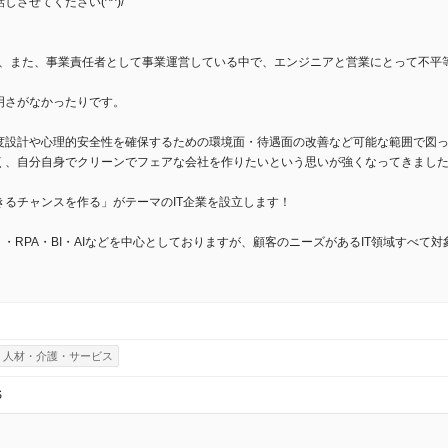
させてください(^^)/
き、また、事業責任者として事業運営している中で、エンジニアと営業にとって不平
明さがなかったりです。
度設計や心理的安全性を確保するための環境面・待遇面の改善など可能な範囲で図
く、自分自身でクリーンでフェアな会社を作りたいという思いが強くなってきまし
るチャンスを作る」がテーマのIT企業を設立します！
・RPA・BI・AIなどを中心としておりますが、顧客のニーズがあるIT領域すべて対
人材・介護・サービス
S