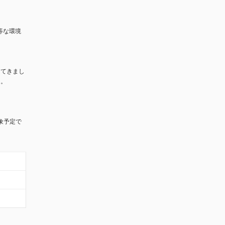
等な環境
ってきまし
た。
象予定で