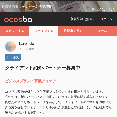
起業家応援キャンペーン実施中!!
詳しくはこちら
新規登録（無料）
ログイン
スカウトする
ジョインする
投資家を探す
ツール
Taro_dx
2024年10月24日
セールス
クライアント紹介パートナー募集中
ビジネスプラン・事業アイデア
コンサル契約が成立したら下記でお支払いする仕組みを考えています。
私たちは、新しいビジネスの成長を共に目指す営業顧問を募集しています。
あなたの豊富なネットワークを活かして、クライアントのご紹介をお願いで
きる方を探しています。コンサル契約が成立した際には、以下の仕組みで報
酬をお支払いする予定です。