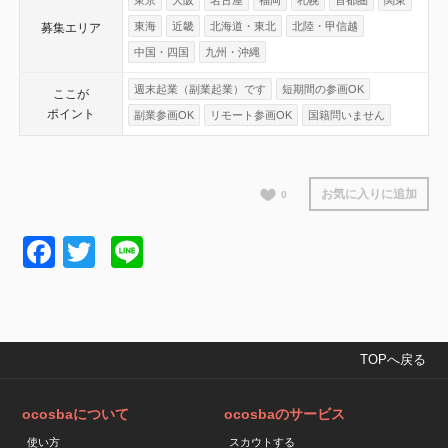
東京
大阪
名古屋
福岡
札幌
首都圏
関東
東海
近畿
北海道・東北
北陸・甲信越
募集エリア
中国・四国
九州・沖縄
週末起業（副業起業）です
短期間の参画OK
ここが
ポイント
副業参画OK
リモート参画OK
国籍問いません
お気に入りに追加
0
Facebook
Twitter
Line
TOPへ戻る
ocosbaについて
ocosbaのサービス
使い方
スカウトする