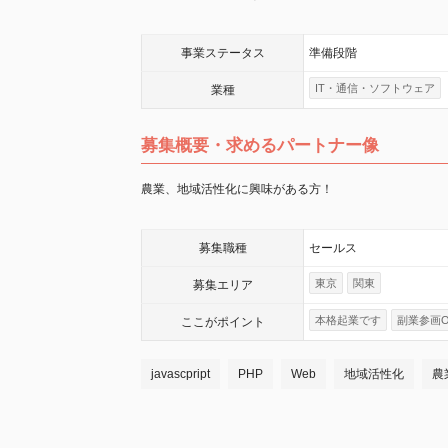
事業
ステータス
準備段階
IT・通信・ソフトウェア
業種
募集概要・求めるパートナー像
農業、地域活性化に興味がある方！
募集職種
セールス
東京
関東
募集エリア
本格起業です
副業参画O
ここが
ポイント
javascpript
PHP
Web
地域活性化
農