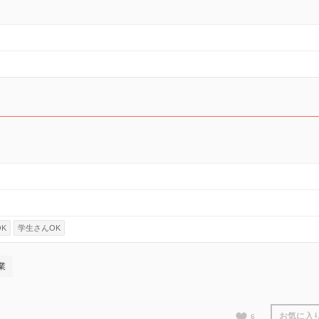
K
学生さんOK
業
お気に入
6