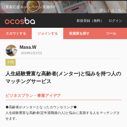
起業家応援キャンペーン実施中!!
詳しくはこちら
新規登録（無料）
ログイン
スカウトする
ジョインする
投資家を探す
ツール
Masa.W
2019年2月27日
不問
人生経験豊富な高齢者(メンター)と悩みを持つ人の
マッチングサービス
ビジネスプラン・事業アイデア
◆高齢者がメンターとなったカウンセリング◆
人生経験豊富な高齢者(定年退職後の人)と悩みに直面する人をマッチングさ
せます。