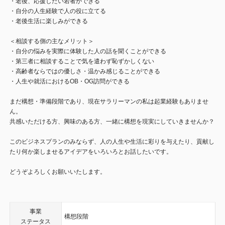
・老後、応援したい若者ができる
・自分の人生経験で人の役に立てる
・老後生活に楽しみができる
＜相談する側の主なメリット＞
・自分の悩みを実際に体験した人の話を聞くことができる
・第三者に相談することで気を遣わず恥ずかしくない
・高齢者ならではの優しさ・温かみ感じることができる
・人生や就活におけるOB・OG訪問ができる
まだ構想・準備段階であり、現在サラリーマンの私は起業経験もありませ
ん。
共感いただける方、興味のある方、一緒に構想を現実にしていきませんか？
このビジネスプランのみならず、人の人生や生活に彩りを与えたり、貢献し
たり何か楽しませるアイデアをいろいろとお話したいです。
どうぞよろしくお願いいたします。
事業
構想段階
ステータス