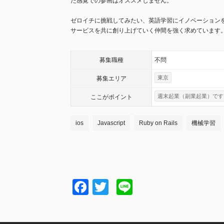
た感覚での参画はオススメしません。
ゼロイチに挑戦してみたい、英語学習にイノベーション
サービスを共に創り上げていく仲間を強く求めています
募集職種
不問
東京
募集エリア
週末起業（副業起業）です
ここが
ポイント
ios
Javascript
Ruby on Rails
機械学習
Facebook
Twitter
Line