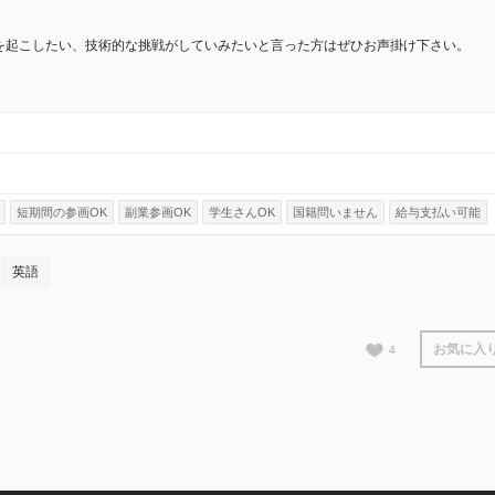
を起こしたい、技術的な挑戦がしていみたいと言った方はぜひお声掛け下さい。
。
短期間の参画OK
副業参画OK
学生さんOK
国籍問いません
給与支払い可能
英語
お気に入
4