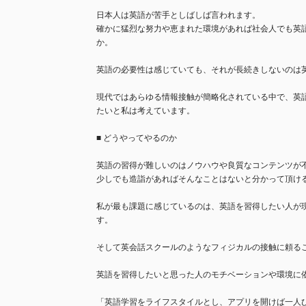
日本人は英語が苦手としばしば言われます。
確かに猛烈な努力や恵まれた環境があれば社会人でも英
か。
英語の必要性は感じていても、それが長続きしないのは
現代ではあらゆる情報接触が簡略化されている中で、英語
たいと私は考えています。
■ どうやってやるのか
英語の習得が難しいのはノウハウや良質なコンテンツが
少しでも造詣があればそんなことはないと分かって頂け
私が最も課題に感じているのは、英語を習得したい人が
す。
そして英会話スクールのようなフィジカルの接触に頼る
英語を習得したいと思った人のモチベーションや環境に
「英語学習をライフスタイルとし、アプリを開けば一人