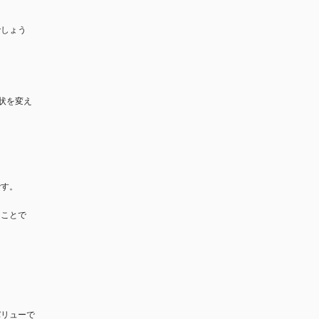
でしょう
。
状を変え
です。
うことで
。
バリューで