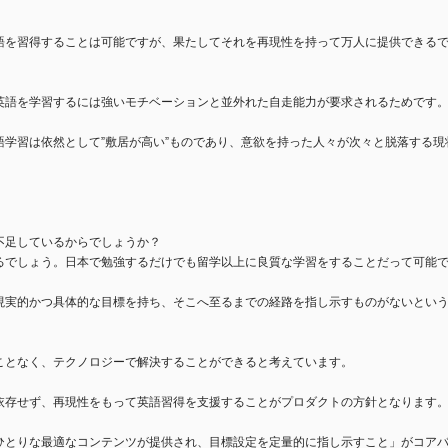
語を習得することは可能ですが、果たしてそれを再現性を持って万人に提供できる
英語を学習するには強いモチベーションと並外れた自走能力が要求されるためです
学習は依然として”敷居が高い”ものであり、意欲を持った人々が次々と脱落する現
不足しているからでしょうか？
るでしょう。日本で勉強するだけでも留学以上に良質な学習をすることだって可能
現実的かつ具体的な目標を持ち、そこへ至るまでの経路を指し示すものがないとい
ことなく、テクノロジーで解決することができると考えています。
依存せず、再現性をもって英語習得を支援することがプロダクトの方針となります
ひとりな最適なコンテンツが提供され、目標設定を定量的に指し示すこと」がコア