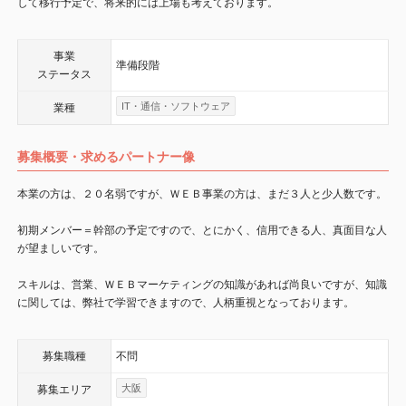
して移行予定で、将来的には上場も考えております。
事業
準備段階
ステータス
IT・通信・ソフトウェア
業種
募集概要・求めるパートナー像
本業の方は、２０名弱ですが、ＷＥＢ事業の方は、まだ３人と少人数です。
初期メンバー＝幹部の予定ですので、とにかく、信用できる人、真面目な人
が望ましいです。
スキルは、営業、ＷＥＢマーケティングの知識があれば尚良いですが、知識
に関しては、弊社で学習できますので、人柄重視となっております。
募集職種
不問
大阪
募集エリア