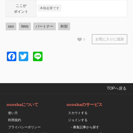
ここが
本格起業です
ポイント
seo
Web
パートナー
幹部
お気に入りに追加
2
Facebook
Twitter
Line
TOPへ戻る
ocosbaについて
ocosbaのサービス
使い方
スカウトする
利用規約
ジョインする
プライバシーポリシー
- 募集記事から探す