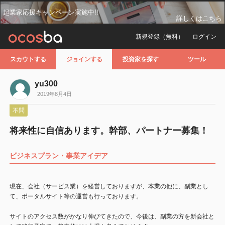
起業家応援キャンペーン実施中!!
詳しくはこちら
新規登録（無料）
ログイン
スカウトする
ジョインする
投資家を探す
ツール
yu300
2019年8月4日
不問
将来性に自信あります。幹部、パートナー募集！
ビジネスプラン・事業アイデア
現在、会社（サービス業）を経営しておりますが、本業の他に、副業とし
て、ポータルサイト等の運営も行っております。
サイトのアクセス数がかなり伸びてきたので、今後は、副業の方を新会社と