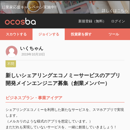
起業家応援キャンペーン実施中!!
詳しくはこちら
新規登録（無料）
ログイン
スカウトする
ジョインする
投資家を探す
ツール
いくちゃん
2019年10月10日
不問
新しいシェアリングエコノミーサービスのアプリ
開発メインエンジニア募集（創業メンバー）
ビジネスプラン・事業アイデア
シェアリングエコノミーを利用した新たなサービスを、スマホアプリで実現
します。
（メルカリのような様式のアプリを想定しています。）
まだだれも実現していないサービスを、一緒に創造していきましょう！