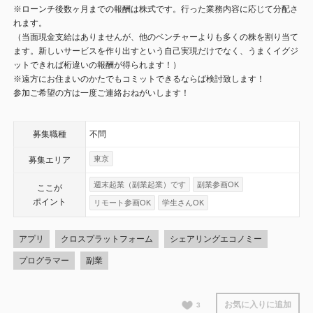
※ローンチ後数ヶ月までの報酬は株式です。行った業務内容に応じて分配さ
れます。
（当面現金支給はありませんが、他のベンチャーよりも多くの株を割り当て
ます。新しいサービスを作り出すという自己実現だけでなく、うまくイグジ
ットできれば桁違いの報酬が得られます！）
※遠方にお住まいのかたでもコミットできるならば検討致します！
参加ご希望の方は一度ご連絡おねがいします！
募集職種
不問
東京
募集エリア
週末起業（副業起業）です
副業参画OK
ここが
ポイント
リモート参画OK
学生さんOK
アプリ
クロスプラットフォーム
シェアリングエコノミー
プログラマー
副業
お気に入りに追加
3