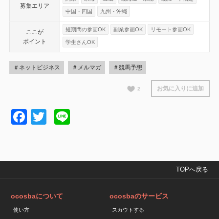
募集エリア
中国・四国
九州・沖縄
短期間の参画OK
副業参画OK
リモート参画OK
ここが
ポイント
学生さんOK
＃ネットビジネス
＃メルマガ
＃競馬予想
お気に入りに追加
2
Facebook
Twitter
Line
TOPへ戻る
ocosbaについて
ocosbaのサービス
使い方
スカウトする