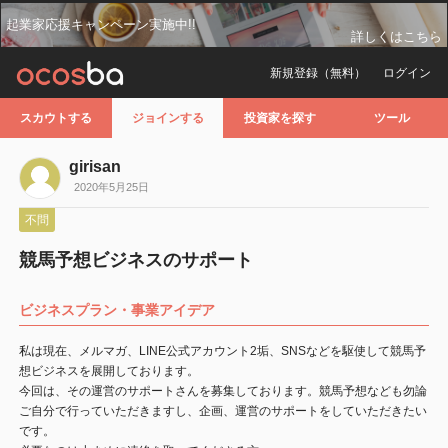
起業家応援キャンペーン実施中!!
詳しくはこちら
新規登録（無料）
ログイン
スカウトする
ジョインする
投資家を探す
ツール
girisan
2020年5月25日
不問
競馬予想ビジネスのサポート
ビジネスプラン・事業アイデア
私は現在、メルマガ、LINE公式アカウント2垢、SNSなどを駆使して競馬予
想ビジネスを展開しております。
今回は、その運営のサポートさんを募集しております。競馬予想なども勿論
ご自分で行っていただきますし、企画、運営のサポートをしていただきたい
です。