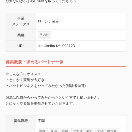
必要なのは小まめに連絡を取ってくださる方。
事業
ローンチ済み
ステータス
その他
業種
URL
http://keiba.tv/m008123
募集概要・求めるパートナー像
☆こんな方にオススメ
・とにかく競馬が大好き
・ネットビジネスをやってみたかった(経験者尚可)
競馬は以前からやってみたかったという方でも構いません。
とにかくやる気を重視させていただきます。
募集職種
不問
関東
東海
近畿
北海道・東北
北陸・甲信越