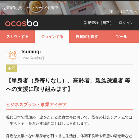
起業家応援キャンペーン実施中!!
詳しくはこちら
新規登録（無料）
ログイン
スカウトする
ジョインする
投資家を探す
ツール
tsumugi
2020年8月6日
不問
【単身者（身寄りなし）、高齢者、親族疎遠者 等
への支援に取り組みます】
ビジネスプラン・事業アイデア
現代日本で増加の一途をたどる単身世帯において、既存の社会システムでは
「生活不全」をきたす場面にしばしば直面します。
身近な支援のない単身者が日々営む生活は、体調不良時や疾患の増悪時など