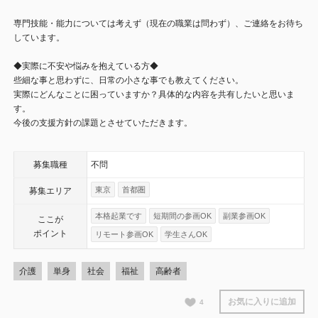
専門技能・能力については考えず（現在の職業は問わず）、ご連絡をお待ち
しています。
◆実際に不安や悩みを抱えている方◆
些細な事と思わずに、日常の小さな事でも教えてください。
実際にどんなことに困っていますか？具体的な内容を共有したいと思いま
す。
今後の支援方針の課題とさせていただきます。
募集職種
不問
東京
首都圏
募集エリア
本格起業です
短期間の参画OK
副業参画OK
ここが
ポイント
リモート参画OK
学生さんOK
介護
単身
社会
福祉
高齢者
お気に入りに追加
4