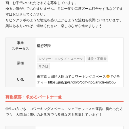
画、お手伝いいただける方を募集しています。
ゆるい繋がりでもかまいません。月に一度や二度ズーム打合せするなどでま
ずはお話させてください。
リビングラボのような地域を盛り上げるような活動も視野にいれています。
興味ある方いればご連絡ください。楽しみながら進めましょう！
事業
構想段階
ステータス
レジャー・エンタメ・スポーツ
建設・不動産
業種
その他
東京都大田区大岡山でコワーキングスペース
#ジモ
URL
ティー https://jmty.jp/s/tokyo/com-npo/article-mfop5
募集概要・求めるパートナー像
学生の方でも、コワーキングスペース、シェアオフィスの運営に携わった方
でも、大岡山に想いのある方でも多彩な方を募集しています！