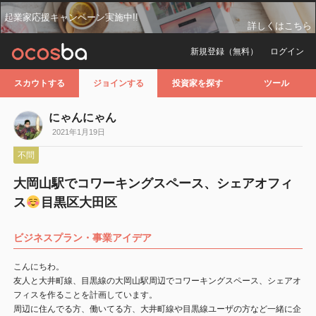
起業家応援キャンペーン実施中!!
詳しくはこちら
新規登録（無料）
ログイン
スカウトする
ジョインする
投資家を探す
ツール
にゃんにゃん
2021年1月19日
不問
大岡山駅でコワーキングスペース、シェアオフィ
ス
目黒区大田区
ビジネスプラン・事業アイデア
こんにちわ。
友人と大井町線、目黒線の大岡山駅周辺でコワーキングスペース、シェアオ
フィスを作ることを計画しています。
周辺に住んでる方、働いてる方、大井町線や目黒線ユーザの方など一緒に企