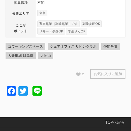
募集職種
不問
東京
募集エリア
週末起業（副業起業）です
副業参画OK
ここが
ポイント
リモート参画OK
学生さんOK
コワーキングスペース
シェアオフィス リビングラボ
仲間募集
大井町線 目黒線
大岡山
お気に入りに追加
2
Facebook
Twitter
Line
TOPへ戻る