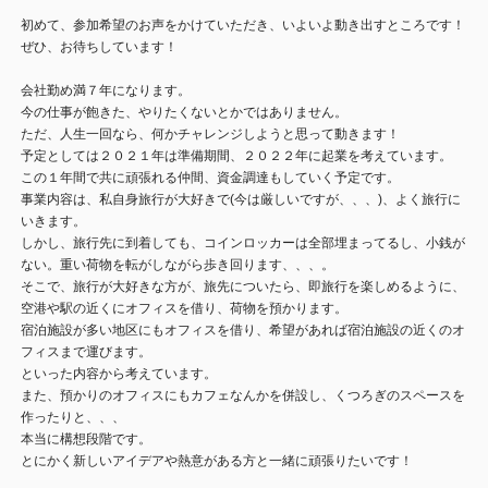
初めて、参加希望のお声をかけていただき、いよいよ動き出すところです！
ぜひ、お待ちしています！
会社勤め満７年になります。
今の仕事が飽きた、やりたくないとかではありません。
ただ、人生一回なら、何かチャレンジしようと思って動きます！
予定としては２０２１年は準備期間、２０２２年に起業を考えています。
この１年間で共に頑張れる仲間、資金調達もしていく予定です。
事業内容は、私自身旅行が大好きで(今は厳しいですが、、、)、よく旅行に
いきます。
しかし、旅行先に到着しても、コインロッカーは全部埋まってるし、小銭が
ない。重い荷物を転がしながら歩き回ります、、、。
そこで、旅行が大好きな方が、旅先についたら、即旅行を楽しめるように、
空港や駅の近くにオフィスを借り、荷物を預かります。
宿泊施設が多い地区にもオフィスを借り、希望があれば宿泊施設の近くのオ
フィスまで運びます。
といった内容から考えています。
また、預かりのオフィスにもカフェなんかを併設し、くつろぎのスペースを
作ったりと、、、
本当に構想段階です。
とにかく新しいアイデアや熱意がある方と一緒に頑張りたいです！