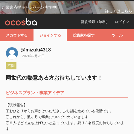
起業家応援キャンペーン実施中!!
詳しくはこちら
新規登録（無料）
ログイン
スカウトする
ジョインする
投資家を探す
ツール
@mizuki4318
2021年2月23日
不問
同世代の熱意ある方お待ちしています！
ビジネスプラン・事業アイデア
【現状報告】
①おひとりからお声かけいただき、少し話を進めている段階です。
②これから、数ヶ月で事業についてつめていきます
③５人ほどで立ち上げたいと思っています。残り３名程度お待ちしていま
す！