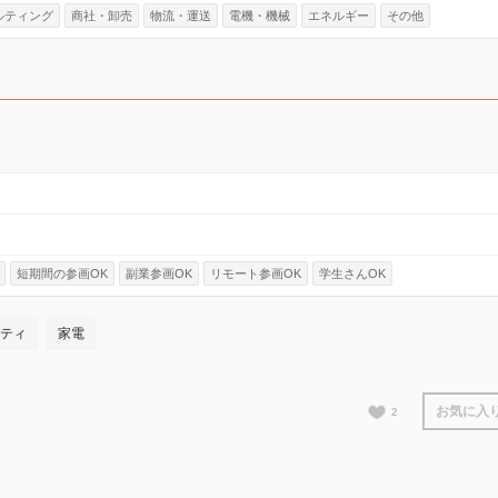
ルティング
商社・卸売
物流・運送
電機・機械
エネルギー
その他
短期間の参画OK
副業参画OK
リモート参画OK
学生さんOK
ティ
家電
お気に入
2