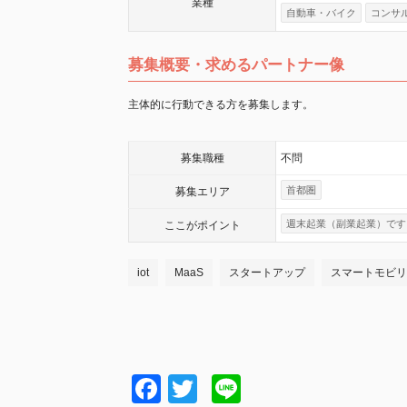
業種
自動車・バイク
コンサ
募集概要・求めるパートナー像
主体的に行動できる方を募集します。
募集職種
不問
首都圏
募集エリア
週末起業（副業起業）です
ここが
ポイント
iot
MaaS
スタートアップ
スマートモビリ
Facebook
Twitter
Line