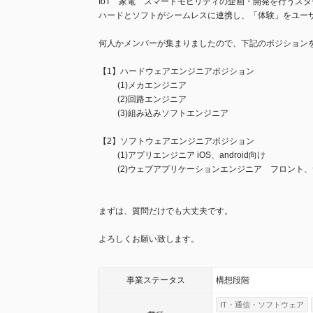
IoT 家電 スマートモビリティの企画・開発を行うス
ハードとソフトがシームレスに連携し、「体験」をユー
何人かメンバーが集まりましたので、下記のポジション
【1】ハードウェアエンジニアポジション
(1)メカエンジニア
(2)回路エンジニア
(3)組み込みソフトエンジニア
【2】ソフトウェアエンジニアポジション
(1)アプリエンジニア iOS、android向け
(2)ウェブアプリケーションエンジニア フロント、
まずは、質問だけでも大丈夫です。
よろしくお願い致します。
事業
ステータス
構想段階
IT・通信・ソフトウェア