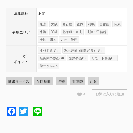
募集職種
不問
東京
大阪
名古屋
福岡
札幌
首都圏
関東
東海
近畿
北海道・東北
北陸・甲信越
募集エリア
中国・四国
九州・沖縄
本格起業です
週末起業（副業起業）です
ここが
短期間の参画OK
副業参画OK
リモート参画OK
ポイント
学生さんOK
健康サービス
全国展開
医療
看護師
起業
お気に入りに追加
4
Facebook
Twitter
Line