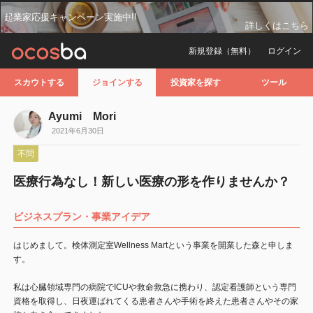
起業家応援キャンペーン実施中!!
詳しくはこちら
新規登録（無料）
ログイン
スカウトする
ジョインする
投資家を探す
ツール
Ayumi Mori
2021年6月30日
不問
医療行為なし！新しい医療の形を作りませんか？
ビジネスプラン・事業アイデア
はじめまして。検体測定室Wellness Martという事業を開業した森と申しま
す。
私は心臓領域専門の病院でICUや救命救急に携わり、認定看護師という専門
資格を取得し、日夜運ばれてくる患者さんや手術を終えた患者さんやその家