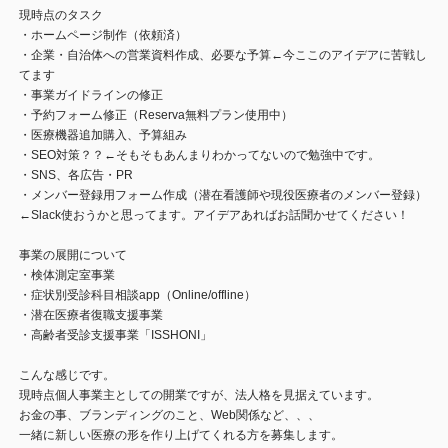
現時点のタスク
・ホームページ制作（依頼済）
・企業・自治体への営業資料作成、必要な予算←今ここのアイデアに苦戦し
てます
・事業ガイドラインの修正
・予約フォーム修正（Reserva無料プラン使用中）
・医療機器追加購入、予算組み
・SEO対策？？←そもそもあんまりわかってないので勉強中です。
・SNS、各広告・PR
・メンバー登録用フォーム作成（潜在看護師や現役医療者のメンバー登録）
←Slack使おうかと思ってます。アイデアあればお話聞かせてください！
事業の展開について
・検体測定室事業
・症状別受診科目相談app（Online/offline）
・潜在医療者復職支援事業
・高齢者受診支援事業「ISSHONI」
こんな感じです。
現時点個人事業主としての開業ですが、法人格を見据えています。
お金の事、ブランディングのこと、Web関係など、、、
一緒に新しい医療の形を作り上げてくれる方を募集します。