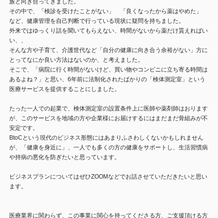
族と向き合ってきました。
その中で、「検診を受けたことがない」 「良くなったから薬はやめた」
など、健康管理を自己判断で行っている現状に疑問を持ちました。
外来ではゆっくり話を聞いてもらえない、時間がないから薬だけ貰えればい
い、、
そんな方や子育て、介護世代など「自分の健康に向き合う余裕がない」方に
とってなにか良い方法はないのか、と考えました。
そこで、「病院に行く時間がないけど、買い物やコンビニに立ち寄る時間は
あるよね？」と思い、6年前に法制化されたばかりの「検体測定室」という
医療サービスを提供することにしました。
たった一人での起業で、検体測定室の設置条件上に医師や薬剤師はおります
が、このサービスを地域の方や企業様にお届けするにはまだまだ骨組みが不
安定です。
BtoCという現代のビジネス形態にはあまりふさわしくないかもしれません
が、「健康を身近に」、一人でも多くの方の健康をサポートし、生活習慣病
や持病の悪化を防ぎたいと思っています。
ビジネスプランについてはぜひZOOMなどでお話させていただきたいと思い
ます。
医療業界に関わらず、この事業に関心を持ってくださる方、ご支援頂ける方